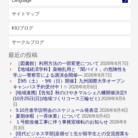
Language
サイトマップ
KIUブログ
サークルブログ
最近の投稿
［図書館］利用方法の一部変更について
2026年8月7日
【地域経済学科】薬物乱用と「闇バイト」の危険性を
学ぶ―警察官による講演会開催―
2026年8月7日
【9/5（土）・9/6（日）開催】九州国際大学オープン
キャンパス予約受付中！✨
2026年8月6日
[地域連携]【告知】秋のけやきマルシェ八幡開催決定‼
(10月25日(日))地域づくりコース三輪ゼミ)
2026年8月6
日
9.10月進学説明会のスケジュール発表👏
2026年8月4日
夏期休暇（一斉休業）について
2026年8月4日
１号館改修工事に伴う事務室移転のお知らせ
2026年8
月3日
[現代ビジネス学部]桒畑ゼミ生が留学生との交流授業を