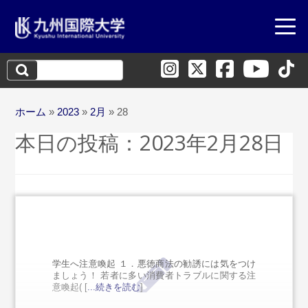
検
索:
ホーム
»
2023
»
2月
»
28
本日の投稿：
2023年2月28日
学生へ注意喚起 １．悪徳商法の勧誘には気をつけ
ましょう！ 若者に多い消費者トラブルに関する注
意喚起( [
...続きを読む
]