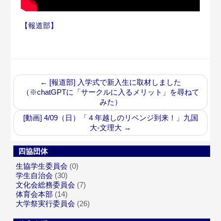
【報道部】
←
[報道部] 入学式で新入生に取材しました
（※chatGPTに「サークルに入るメリット」を尋ねて
みた）
[動画] 4/09（日）「４年越しのリベンジ到来！」九国
大-文理大
→
四協団体
生協学生委員会
(0)
学生自治会
(30)
文化会総務委員会
(7)
体育会本部
(14)
大学祭実行委員会
(26)