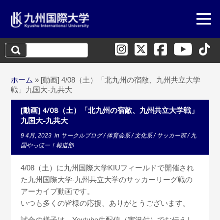
検
索:
ホーム
»
[動画] 4/08（土）「北九州の宿敵、九州共立大学
戦」九国大-九共大
[動画] 4/08（土）「北九州の宿敵、九州共立大学戦」
九国大-九共大
9 4月, 2023
in
サークルブログ
/
体育会系
/
文化系
/
サッカー部
/
九
国やっほー！報道部
4/08（土）に九州国際大学KIUフィールドで開催され
た九州国際大学-九州共立大学のサッカーリーグ戦の
アーカイブ動画です。
いつも多くの皆様の応援、ありがとうございます。
試合の様子は、Youtube生配信（実況付）でお伝えし