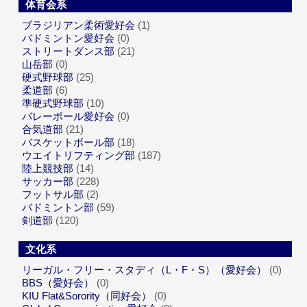
体育会系
ブラジリアン柔術愛好会
(1)
バドミントン愛好会
(0)
ストリートダンス部
(21)
山岳部
(0)
硬式野球部
(25)
柔道部
(6)
準硬式野球部
(10)
バレーボール愛好会
(0)
合気道部
(21)
バスケットボール部
(18)
ウエイトリフティング部
(187)
陸上競技部
(14)
サッカー部
(228)
フットサル部
(2)
バドミントン部
(59)
剣道部
(120)
文化系
リーガル・フリー・スタディ（L・F・S）（愛好会）
(0)
BBS（愛好会）
(0)
KIU Flat&Sorority（同好会）
(0)