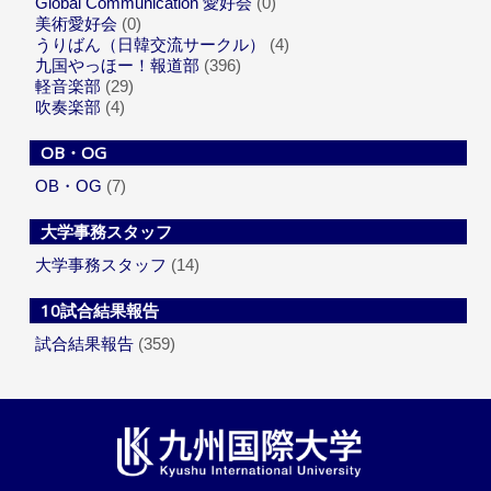
Global Communication 愛好会
(0)
美術愛好会
(0)
うりばん（日韓交流サークル）
(4)
九国やっほー！報道部
(396)
軽音楽部
(29)
吹奏楽部
(4)
OB・OG
OB・OG
(7)
大学事務スタッフ
大学事務スタッフ
(14)
10試合結果報告
試合結果報告
(359)