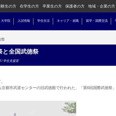
受験生の方
在学生の方
卒業生の方
保護者の方
地域・企業の方
・大学院
入試情報
学生生活
キャリア・就職
留学・国際交流
徳祭
祭と全国武徳祭
部
/
学生支援室
す。
ある京都市武道センターの旧武徳殿で行われた、「第6回国際武徳祭