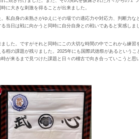
の目に焼き付けました。また、その演武を披露された方々からの１つ
同時に大きな刺激を得ることが出来ました。
た。私自身の未熟さがゆえにその場での適応力や対応力、判断力な
する当日は戦に向かうと同時に自分自身との戦いであると実感しま
来ました。ですがそれと同時にこの大切な時間の中でこれから練習
る程の課題が残りました。2025年にも国際武徳祭があるというこ
の時が来るまで見つけた課題と日々の稽古で向き合っていこうと思