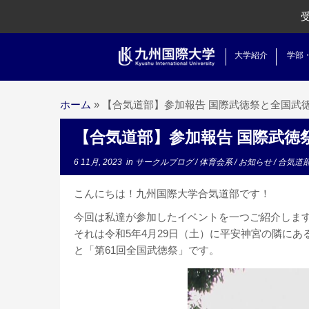
大学紹介
学部
ホーム
»
【合気道部】参加報告 国際武徳祭と全国武
【合気道部】参加報告 国際武徳
6 11月, 2023
in
サークルブログ
/
体育会系
/
お知らせ
/
合気道
こんにちは！九州国際大学合気道部です！
今回は私達が参加したイベントを一つご紹介しま
それは令和5年4月29日（土）に平安神宮の隣に
と「第61回全国武徳祭」です。