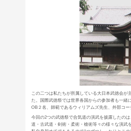
この二つは私たちが所属している大日本武徳会が主
た。国際武徳祭では世界各国からの参加者も一緒
OB２名、師範であるウィリアムズ先生、外部コー
今回の2つの武徳祭で合気道の演武を披露したの
道・古武道・剣術・柔術・槍術等々の様々な演武