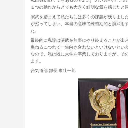
私自身初めてでもあるので1つずつしっかりとこ
１つの動作からとても大きく鮮明な気を感じたと
演武を踏まえて私たちには多くの課題が残りまし
が劣ってしまい、本当の意味で練習期間と演武を
た。
最終的に私達は演武を無事にやり終えることが出
重ねるにつれて一生向き合わないといけないといえ
なので、私は既に大学を卒業しておりますが、そ
ます。
合気道部 部長 東壮一郎