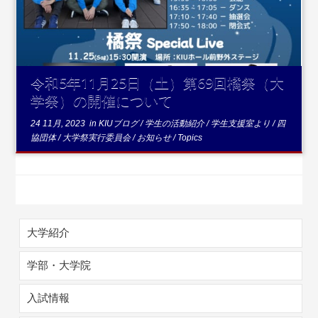
令和5年11月25日（土）第69回橘祭（大
学祭）の開催について
24 11月, 2023
in
KIUブログ
/
学生の活動紹介
/
学生支援室より
/
四
協団体
/
大学祭実行委員会
/
お知らせ
/
Topics
大学紹介
学部・大学院
入試情報