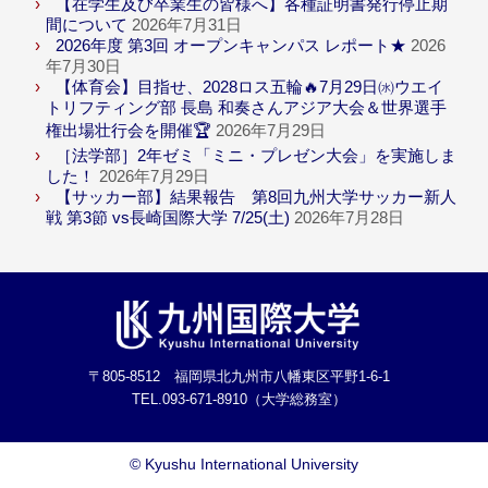
【在学生及び卒業生の皆様へ】各種証明書発行停止期
間について
2026年7月31日
2026年度 第3回 オープンキャンパス レポート★
2026
年7月30日
【体育会】目指せ、2028ロス五輪🔥7月29日㈬ウエイ
トリフティング部 長島 和奏さんアジア大会＆世界選手
権出場壮行会を開催🏆
2026年7月29日
［法学部］2年ゼミ「ミニ・プレゼン大会」を実施しま
した！
2026年7月29日
【サッカー部】結果報告 第8回九州大学サッカー新人
戦 第3節 vs長崎国際大学 7/25(土)
2026年7月28日
〒805-8512 福岡県北九州市八幡東区平野1-6-1
TEL.093-671-8910（大学総務室）
©
Kyushu International University