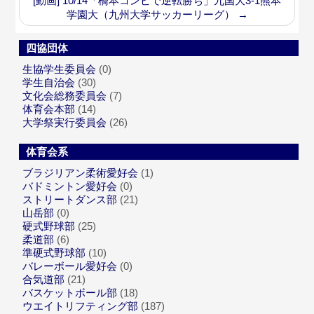
[動画] 10/14「橋本コンビで逆転勝ち」九国大3-1熊本
学園大（九州大学サッカーリーグ）
→
四協団体
生協学生委員会
(0)
学生自治会
(30)
文化会総務委員会
(7)
体育会本部
(14)
大学祭実行委員会
(26)
体育会系
ブラジリアン柔術愛好会
(1)
バドミントン愛好会
(0)
ストリートダンス部
(21)
山岳部
(0)
硬式野球部
(25)
柔道部
(6)
準硬式野球部
(10)
バレーボール愛好会
(0)
合気道部
(21)
バスケットボール部
(18)
ウエイトリフティング部
(187)