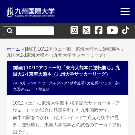
検
索:
ホーム
»
[動画] 10/12アウェー戦「東海大熊本に逆転勝ち」
九国大2-1東海大熊本（九州大学サッカーリーグ）
[動画] 10/12アウェー戦「東海大熊本に逆転勝ち」九
国大2-1東海大熊本（九州大学サッカーリーグ）
14 10月, 2024
in
サークルブログ
/
体育会系
/
文化系
/
サッカー部
/
九国やっほー！報道部
10/12（土）に東海大学熊本 松前記念サッカー場（ア
ウェー）での試合に見事勝利した九州国際大学。
前半の隙をつかれ、1点ビハインドで迎えた後半に見
事、逆転勝ち。東海大学熊本との試合のアーカイブ動
画です。