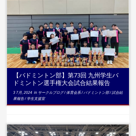
...続きを読む
【バドミントン部】第73回 九州学生バ
ドミントン選手権大会試合結果報告
3 7月, 2024
in
サークルブログ
/
体育会系
/
バドミントン部
/
試合結
果報告
/
学生支援室