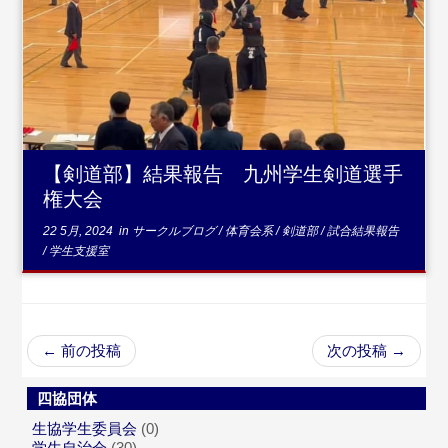
...続きを読む
【剣道部】結果報告 九州学生剣道選手
権大会
22 5月, 2024
in
サークルブログ
/
体育会系
/
剣道部
/
試合結果報告
/
学生支援室
←
前の投稿
次の投稿
→
四協団体
生協学生委員会
(0)
学生自治会
(30)