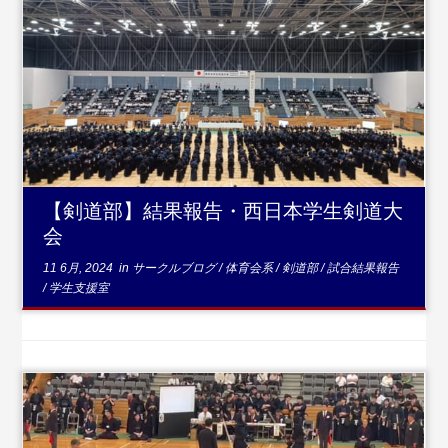
...続きを読む
【剣道部】結果報告・西日本学生剣道大
会
11 6月, 2024
in
サークルブログ
/
体育会系
/
剣道部
/
試合結果報告
/
学生支援室