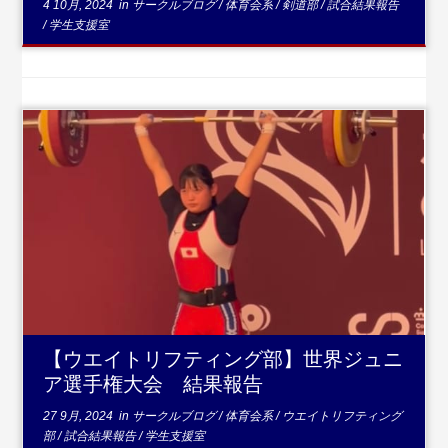
4 10月, 2024
in
サークルブログ
/
体育会系
/
剣道部
/
試合結果報告
/
学生支援室
...続きを読む
【ウエイトリフティング部】世界ジュニ
ア選手権大会 結果報告
27 9月, 2024
in
サークルブログ
/
体育会系
/
ウエイトリフティング
部
/
試合結果報告
/
学生支援室