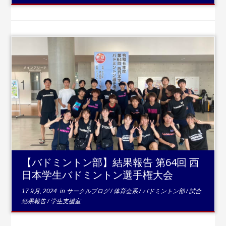
...続きを読む
【バドミントン部】結果報告 第64回 西
日本学生バドミントン選手権大会
17 9月, 2024
in
サークルブログ
/
体育会系
/
バドミントン部
/
試合
結果報告
/
学生支援室