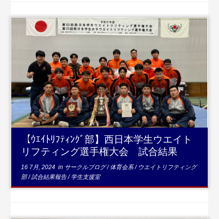
...続きを読む
【ｳｴｲﾄﾘﾌﾃｨﾝｸﾞ部】西日本学生ウエイト
リフティング選手権大会 試合結果
16 7月, 2024
in
サークルブログ
/
体育会系
/
ウエイトリフティング
部
/
試合結果報告
/
学生支援室