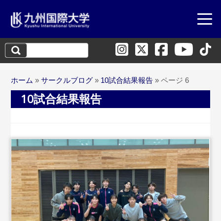
検
索:
ホーム
»
サークルブログ
»
10試合結果報告
»
ページ 6
10試合結果報告
...続きを読む