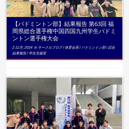
【バドミントン部】結果報告 第63回 福
岡県総合選手権中国四国九州学生バドミ
ントン選手権大会
2 12月, 2024
in
サークルブログ
/
体育会系
/
バドミントン部
/
試合
結果報告
/
学生支援室
...
続きを読む