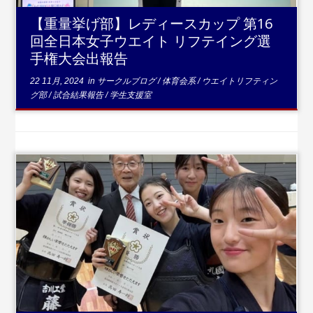
【重量挙げ部】レディースカップ 第16
回全日本女子ウエイト リフテイング選
手権大会出報告
22 11月, 2024
in
サークルブログ
/
体育会系
/
ウエイトリフティン
グ部
/
試合結果報告
/
学生支援室
...続き
を読む