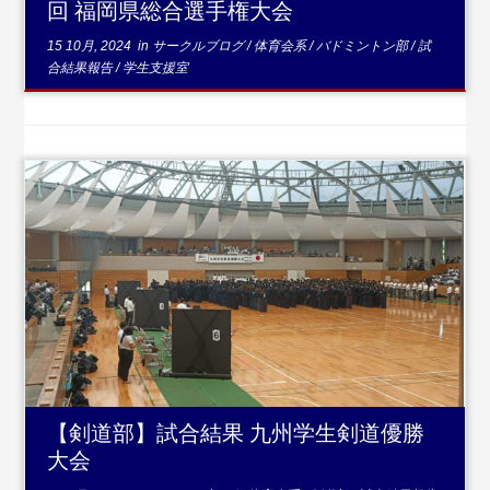
回 福岡県総合選手権大会
15 10月, 2024
in
サークルブログ
/
体育会系
/
バドミントン部
/
試
合結果報告
/
学生支援室
...続きを読む
【剣道部】試合結果 九州学生剣道優勝
大会