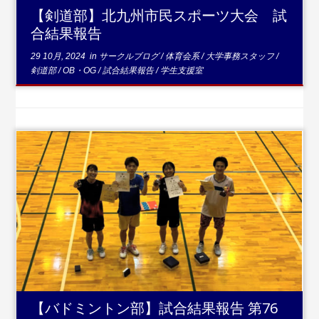
【剣道部】北九州市民スポーツ大会 試
合結果報告
29 10月, 2024
in
サークルブログ
/
体育会系
/
大学事務スタッフ
/
剣道部
/
OB・OG
/
試合結果報告
/
学生支援室
...続きを読む
【バドミントン部】試合結果報告 第76