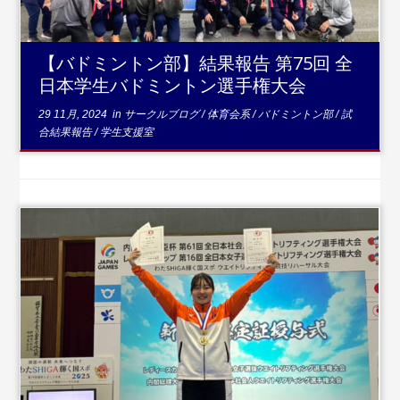
【バドミントン部】結果報告 第75回 全
日本学生バドミントン選手権大会
29 11月, 2024
in
サークルブログ
/
体育会系
/
バドミントン部
/
試
合結果報告
/
学生支援室
...続き
を読む