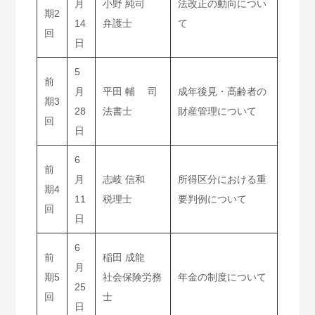
月
小野 純司
法改正の動向につい
期2
14
弁護士
て
回
日
5
前
月
平田 輔 司
成年後見・高齢者の
期3
28
法書士
財産管理について
回
日
6
前
月
志岐 信和
所得区分における重
期4
11
税理士
要判例について
回
日
6
前
稲田 成龍
月
期5
社会保険労務
年金の制度について
25
回
士
日