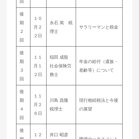
回
後
１０
期
永石 篤 税
月２
サラリーマンと税金
２
理士
２日
回
後
１１
稲田 成龍
期
年金の給付（遺族・
月１
社会保険労
３
老齢等）について
２日
務士
回
後
１１
期
川島 昌隆
現行相続税法と今後
月２
４
税理士
の展望
６日
回
後
１２
井口 昭彦