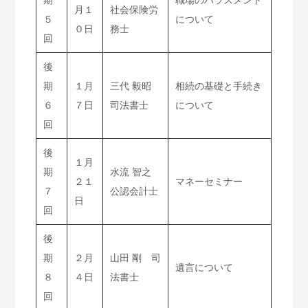
期
職場のハラスメント
月１
社会保険労
５
について
０日
務士
回
後
期
１月
三代 毅昭
相続の基礎と手続き
６
７日
司法書士
について
回
後
１月
期
水流 智之
２１
マネーセミナー
７
公認会計士
日
回
後
期
２月
山田 剛 司
遺言について
８
４日
法書士
回