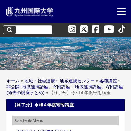
検
索:
ホーム
»
地域・社会連携
»
地域連携センター
»
各種講座
»
非公開: 地域連携講座、寄附講座
»
地域連携講座、寄附講座
(過去の講座まとめ)
»
【終了分】令和４年度寄附講座
【終了分】令和４年度寄附講座