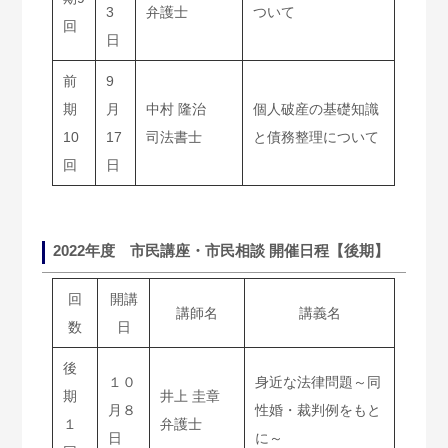
3
弁護士
ついて
回
日
前
9
期
月
中村 隆治
個人破産の基礎知識
10
17
司法書士
と債務整理について
回
日
2022年度 市民講座・市民相談 開催日程【後期】
回
開講
講師名
講義名
数
日
後
１０
身近な法律問題～同
期
井上 圭章
月８
性婚・裁判例をもと
１
弁護士
日
に～