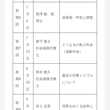
7
前
月
西澤 勉 税
期6
資産税・申告と調査
9
理士
回
日
7
前
倉守 俊之
月
どうなるの私の年金
期7
社会保険労務
23
（老齢年金）
回
士
日
8
前
掛水 善久
月
最近の労務トラブル
期8
社会保険労務
20
について
回
士
日
9
前
月
井上 圭章
境界をめぐる紛争に
期9