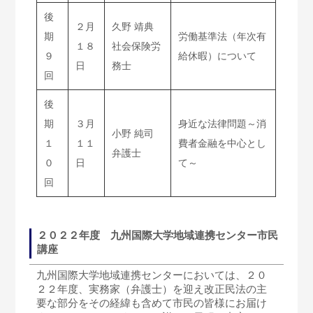
後
２月
久野 靖典
期
労働基準法（年次有
１８
社会保険労
９
給休暇）について
日
務士
回
後
期
３月
身近な法律問題～消
小野 純司
１
１１
費者金融を中心とし
弁護士
０
日
て～
回
２０２２年度 九州国際大学地域連携センター市民
講座
九州国際大学地域連携センターにおいては、２０
２２年度、実務家（弁護士）を迎え改正民法の主
要な部分をその経緯も含めて市民の皆様にお届け