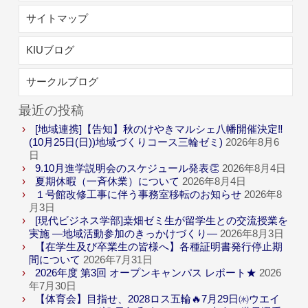
サイトマップ
KIUブログ
サークルブログ
最近の投稿
[地域連携]【告知】秋のけやきマルシェ八幡開催決定‼
(10月25日(日))地域づくりコース三輪ゼミ)
2026年8月6
日
9.10月進学説明会のスケジュール発表👏
2026年8月4日
夏期休暇（一斉休業）について
2026年8月4日
１号館改修工事に伴う事務室移転のお知らせ
2026年8
月3日
[現代ビジネス学部]桒畑ゼミ生が留学生との交流授業を
実施 ―地域活動参加のきっかけづくり―
2026年8月3日
【在学生及び卒業生の皆様へ】各種証明書発行停止期
間について
2026年7月31日
2026年度 第3回 オープンキャンパス レポート★
2026
年7月30日
【体育会】目指せ、2028ロス五輪🔥7月29日㈬ウエイ