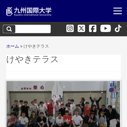
検
索:
ホーム
»
けやきテラス
けやきテラス
...続
きを読む