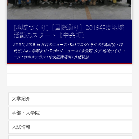
[地域づくり]【国際通り】2019年度地域
活動のスタート【中央町】
26 6月, 2019
in
注目のニュース
/
KIUブログ
/
学生の活動紹介
/
現
代ビジネス学部より
/
Topics
/
ニュース
/
未分類
タグ
地域づくりコ
ース
/
けやきテラス
/
中央区商店街
/
八幡駅前
大学紹介
学部・大学院
入試情報