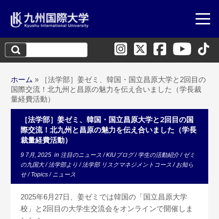
検
索:
ホーム
»
［法学部］姜ゼミ、韓国・国立昌原大学と2回目の
国際交流！北九州と昌原の魅力を伝え合いました（学長裁
量経費活動）
［法学部］姜ゼミ、韓国・国立昌原大学と2回目の国
際交流！北九州と昌原の魅力を伝え合いました（学長
裁量経費活動）
9 7月, 2025
in
注目のニュース
/
KIUブログ
/
学生の活動紹介
/
ゼミ
の九国大
/
法学部より
/
法学部 リスクマネジメントコース
/
お知ら
せ
/
Topics
/
ニュース
2025年6月27日、姜ゼミでは韓国の「国立昌原大学
校」と2回目の大学生交流会をオンラインで開催しま