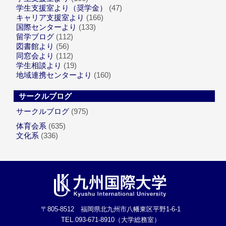
学生支援室より（奨学金）
(47)
キャリア支援室より
(166)
国際センターより
(133)
留学ブログ
(112)
図書館より
(56)
同窓会より
(112)
学生相談より
(19)
地域連携センターより
(160)
サークルブログ
サークルブログ
(975)
体育会系
(635)
文化系
(336)
〒805-8512 福岡県北九州市八幡東区平野1-6-1
TEL.093-671-8910（大学総務室）