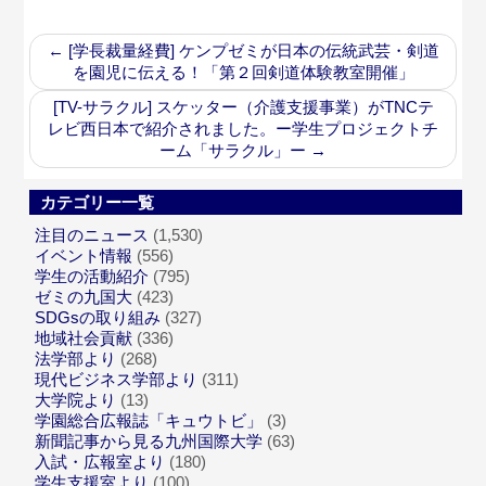
←
[学長裁量経費] ケンプゼミが日本の伝統武芸・剣道
を園児に伝える！「第２回剣道体験教室開催」
[TV-サラクル] スケッター（介護支援事業）がTNCテ
レビ西日本で紹介されました。ー学生プロジェクトチ
ーム「サラクル」ー
→
カテゴリー一覧
注目のニュース
(1,530)
イベント情報
(556)
学生の活動紹介
(795)
ゼミの九国大
(423)
SDGsの取り組み
(327)
地域社会貢献
(336)
法学部より
(268)
現代ビジネス学部より
(311)
大学院より
(13)
学園総合広報誌「キュウトビ」
(3)
新聞記事から見る九州国際大学
(63)
入試・広報室より
(180)
学生支援室より
(100)