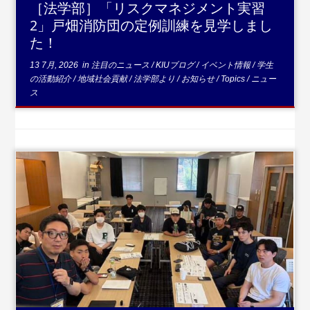
［法学部］「リスクマネジメント実習
2」戸畑消防団の定例訓練を見学しまし
た！
13 7月, 2026
in
注目のニュース
/
KIUブログ
/
イベント情報
/
学生
の活動紹介
/
地域社会貢献
/
法学部より
/
お知らせ
/
Topics
/
ニュー
ス
...続きを読む