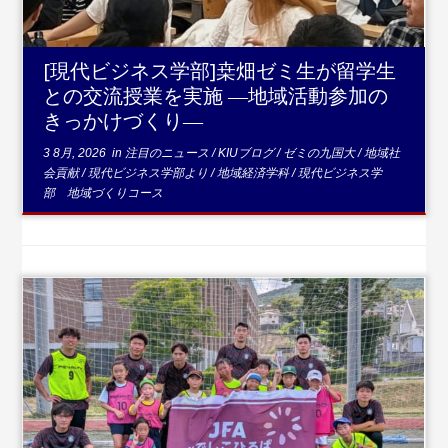
[現代ビジネス学部]桒畑ゼミ生が留学生
との交流授業を実施 ―地域活動参加の
きっかけづくり―
3 8月, 2026
in
注目のニュース
/
KIUブログ
/
ゼミの九国大
/
地域社
会貢献
/
現代ビジネス学部より
/
地域経済学科
/
現代ビジネス学
部 地域づくりコース
...続きを読む