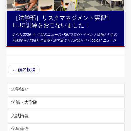
［法学部］リスクマネジメント実習1
HUG訓練をおこないました！
6 7月, 2026
in
注目のニュース
/
KIUブログ
/
イベント情報
/
学生の
活動紹介
/
地域社会貢献
/
法学部より
/
お知らせ
/
Topics
/
ニュース
←
前の投稿
大学紹介
学部・大学院
入試情報
学生生活