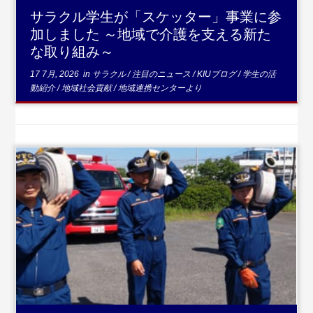
サラクル学生が「スケッター」事業に参
加しました ～地域で介護を支える新た
な取り組み～
17 7月, 2026
in
サラクル
/
注目のニュース
/
KIUブログ
/
学生の活
動紹介
/
地域社会貢献
/
地域連携センターより
...続きを読む