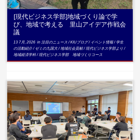
[現代ビジネス学部]地域づくり論で学
び、地域で考える 里山アイデア作戦会
議
13 7月, 2026
in
注目のニュース
/
KIUブログ
/
イベント情報
/
学生
の活動紹介
/
ゼミの九国大
/
地域社会貢献
/
現代ビジネス学部より
/
地域経済学科
/
現代ビジネス学部 地域づくりコース
...続きを読む