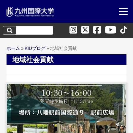
検
索:
ホーム
»
KIUブログ
»
地域社会貢献
地域社会貢献
...続きを読む