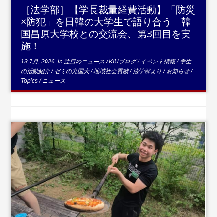
［法学部］【学長裁量経費活動】「防災
×防犯」を日韓の大学生で語り合う―韓
国昌原大学校との交流会、第3回目を実
施！
13 7月, 2026
in
注目のニュース
/
KIUブログ
/
イベント情報
/
学生
の活動紹介
/
ゼミの九国大
/
地域社会貢献
/
法学部より
/
お知らせ
/
Topics
/
ニュース
...続きを読む