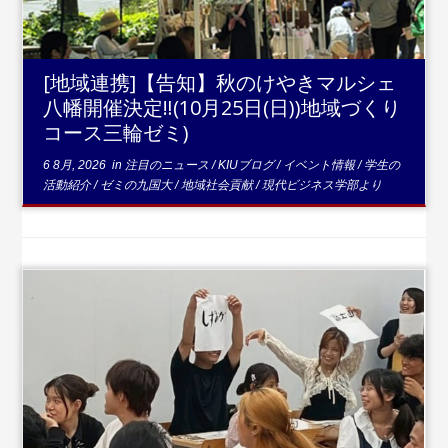
[地域連携]【告知】秋のけやきマルシェ
八幡開催決定‼(10月25日(日))地域づくり
コース三輪ゼミ)
6 8月, 2026
in
注目のニュース
/
KIUブログ
/
イベント情報
/
学生の
活動紹介
/
ゼミの九国大
/
地域社会貢献
/
現代ビジネス学部より
...続きを読む