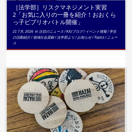
［法学部］リスクマネジメント実習
2「お気に入りの一冊を紹介！おおくら
っ子ビブリオバトル開催」
21 7月, 2026
in
注目のニュース
/
KIUブログ
/
イベント情報
/
学生
の活動紹介
/
地域社会貢献
/
法学部より
/
お知らせ
/
Topics
/
ニュー
ス
...続きを読む