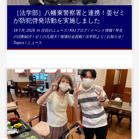
［法学部］八幡東警察署と連携！姜ゼミ
が防犯啓発活動を実施しました
18 7月, 2026
in
注目のニュース
/
KIUブログ
/
イベント情報
/
学生
の活動紹介
/
ゼミの九国大
/
地域社会貢献
/
法学部より
/
お知らせ
/
Topics
/
ニュース
...続きを読む