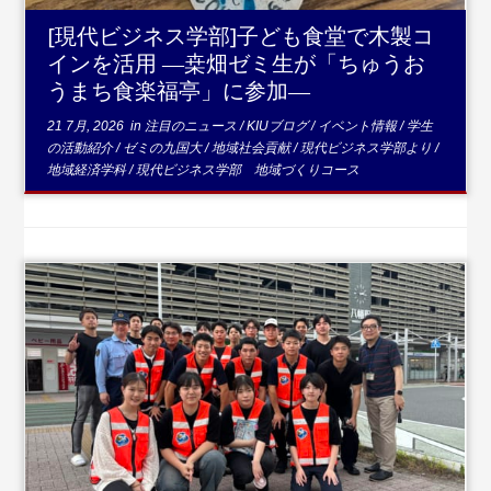
[現代ビジネス学部]子ども食堂で木製コ
インを活用 ―桒畑ゼミ生が「ちゅうお
うまち食楽福亭」に参加―
21 7月, 2026
in
注目のニュース
/
KIUブログ
/
イベント情報
/
学生
の活動紹介
/
ゼミの九国大
/
地域社会貢献
/
現代ビジネス学部より
/
地域経済学科
/
現代ビジネス学部 地域づくりコース
...続きを読む