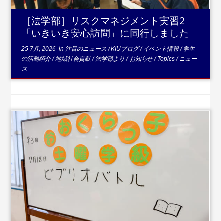
［法学部］リスクマネジメント実習2
「いきいき安心訪問」に同行しました
25 7月, 2026
in
注目のニュース
/
KIUブログ
/
イベント情報
/
学生
の活動紹介
/
地域社会貢献
/
法学部より
/
お知らせ
/
Topics
/
ニュー
ス
...続きを読む