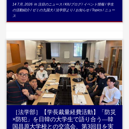
14 7月, 2026
in
注目のニュース
/
KIUブログ
/
イベント情報
/
学生
の活動紹介
/
ゼミの九国大
/
法学部より
/
お知らせ
/
Topics
/
ニュー
ス
...続きを読む
［法学部］【学長裁量経費活動】「防災
×防犯」を日韓の大学生で語り合う―韓
国昌原大学校との交流会、第3回目を実