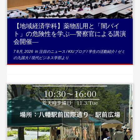
【地域経済学科】薬物乱用と「闇バイ
ト」の危険性を学ぶ―警察官による講演
会開催―
7 8月, 2026
in
注目のニュース
/
KIUブログ
/
学生の活動紹介
/
ゼミ
の九国大
/
現代ビジネス学部より
...続きを読む