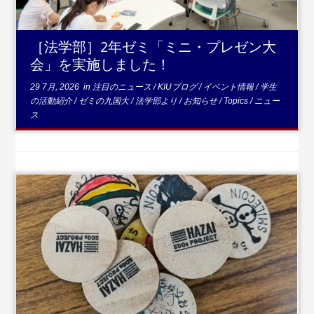
［法学部］2年ゼミ「ミニ・プレゼン大
会」を実施しました！
29 7月, 2026
in
注目のニュース
/
KIUブログ
/
イベント情報
/
学生
の活動紹介
/
ゼミの九国大
/
法学部より
/
お知らせ
/
Topics
/
ニュー
ス
...続きを読む