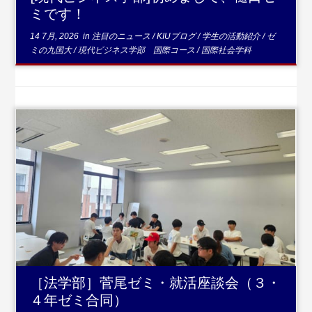
ミです！
14 7月, 2026
in
注目のニュース
/
KIUブログ
/
学生の活動紹介
/
ゼ
ミの九国大
/
現代ビジネス学部 国際コース
/
国際社会学科
...続きを読む
［法学部］菅尾ゼミ・就活座談会（３・
４年ゼミ合同）