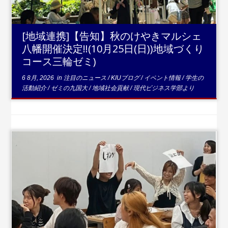
[地域連携]【告知】秋のけやきマルシェ
八幡開催決定‼(10月25日(日))地域づくり
コース三輪ゼミ)
6 8月, 2026
in
注目のニュース
/
KIUブログ
/
イベント情報
/
学生の
活動紹介
/
ゼミの九国大
/
地域社会貢献
/
現代ビジネス学部より
...続きを読む