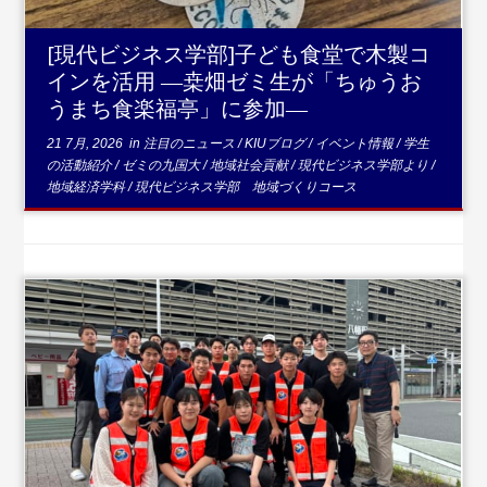
[現代ビジネス学部]子ども食堂で木製コ
インを活用 ―桒畑ゼミ生が「ちゅうお
うまち食楽福亭」に参加―
21 7月, 2026
in
注目のニュース
/
KIUブログ
/
イベント情報
/
学生
の活動紹介
/
ゼミの九国大
/
地域社会貢献
/
現代ビジネス学部より
/
地域経済学科
/
現代ビジネス学部 地域づくりコース
...続きを読む