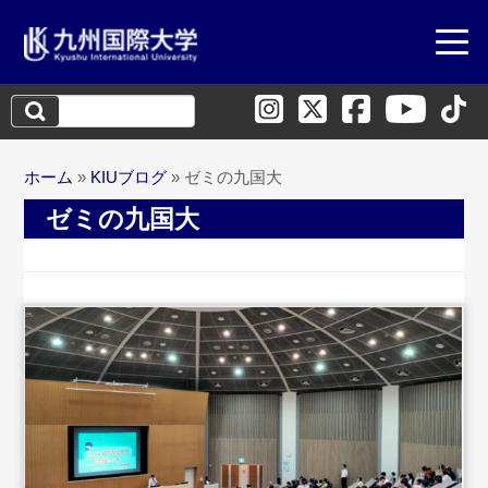
検
索:
ホーム
»
KIUブログ
»
ゼミの九国大
ゼミの九国大
...続きを読む