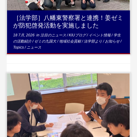
［法学部］八幡東警察署と連携！姜ゼミ
が防犯啓発活動を実施しました
18 7月, 2026
in
注目のニュース
/
KIUブログ
/
イベント情報
/
学生
の活動紹介
/
ゼミの九国大
/
地域社会貢献
/
法学部より
/
お知らせ
/
Topics
/
ニュース
...続きを読む