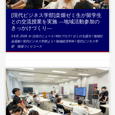
[現代ビジネス学部]桒畑ゼミ生が留学生
との交流授業を実施 ―地域活動参加の
きっかけづくり―
3 8月, 2026
in
注目のニュース
/
KIUブログ
/
ゼミの九国大
/
地域社
会貢献
/
現代ビジネス学部より
/
地域経済学科
/
現代ビジネス学
部 地域づくりコース
...続きを読む