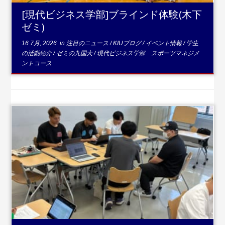
[現代ビジネス学部]ブラインド体験(木下
ゼミ)
16 7月, 2026
in
注目のニュース
/
KIUブログ
/
イベント情報
/
学生
の活動紹介
/
ゼミの九国大
/
現代ビジネス学部 スポーツマネジメ
ントコース
...続きを読む