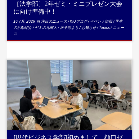
［法学部］2年ゼミ・ミニプレゼン大会
に向け準備中！
16 7月, 2026
in
注目のニュース
/
KIUブログ
/
イベント情報
/
学生
の活動紹介
/
ゼミの九国大
/
法学部より
/
お知らせ
/
Topics
/
ニュー
ス
...続きを読む
[現代ビジネス学部]初めまして、樋口ゼ