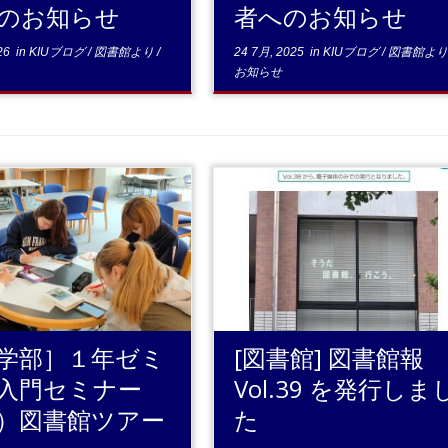
のお知らせ
者へのお知らせ
26
in
KIUブログ
/
図書館より
/
24 7月, 2025
in
KIUブログ
/
図書館よ
お知らせ
...続きを読む
...続きを読む
学部］１年ゼミ
[図書館] 図書館報
入門セミナー
Vol.39 を発行しま
）図書館ツアー
た