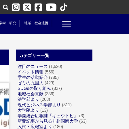
学術・研究
地域・社会連携
カテゴリー一覧
注目のニュース
(1,530)
イベント情報
(556)
学生の活動紹介
(795)
ゼミの九国大
(423)
SDGsの取り組み
(327)
地域社会貢献
(336)
法学部より
(268)
現代ビジネス学部より
(311)
大学院より
(13)
学園総合広報誌「キュウトビ」
(3)
新聞記事から見る九州国際大学
(63)
入試・広報室より
(180)