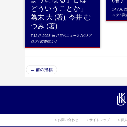
どういうことか」
14 7月, 2
為末 大 (著), 今井 む
ログ
/
学
つみ (著)
7 12月, 2023
in
注目のニュース
/
KIUブ
ログ
/
図書館より
←
前の投稿
＞お問い合わせ
＞サイトマップ
＞個