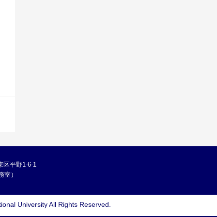
区平野1-6-1
学総務室）
ional University
All Rights Reserved.