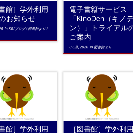
書館］学外利用
電子書籍サービス
のお知らせ
「KinoDen（キノ
ン）」トライアル
26
in
KIUブログ
/
図書館より
/
ご案内
8 6月, 2026
in
図書館より
...続きを読む
...続きを読む
書館］学外利用
［図書館］学外利