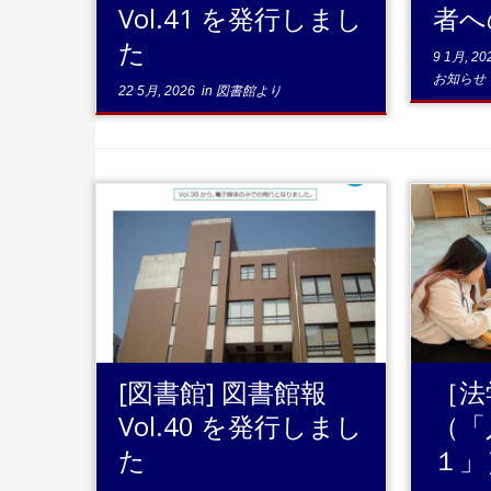
Vol.41 を発行しまし
者へ
た
9 1月, 20
お知らせ
22 5月, 2026
in
図書館より
...続きを読む
[図書館] 図書館報
［法
Vol.40 を発行しまし
（「
た
１」