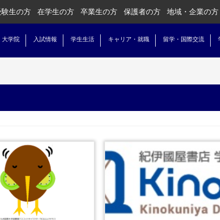
受験生の方
在学生の方
卒業生の方
保護者の方
地域・企業の方
・大学院
入試情報
学生生活
キャリア・就職
留学・国際交流
...続きを読む
...続きを読む