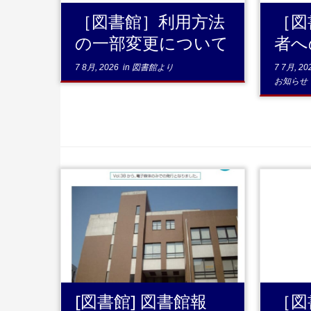
［図書館］利用方法
［図
の一部変更について
者へ
7 8月, 2026
in
図書館より
7 7月, 20
お知らせ
...続きを読む
[図書館] 図書館報
［図