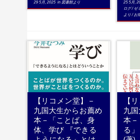
29 5月, 2025
in
図書館より
25 5月, 2
ログ
/
ゼ
より
/
お
...続きを読む
【リコメン堂】－
【リ
九国大生からお薦め
九国
本－「ことば、身
本－
体、学び 『できる
る」
ようになる』とは
(著)