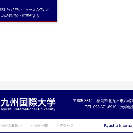
023
in
注目のニュース
/
KIUブ
生の活動紹介
/
図書館より
〒805-8512 福岡県北九州市八幡東
TEL.093-671-8910（大
Kyushu Internat
人情報の取扱い
＞情報公開
＞アクセス