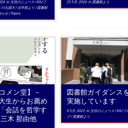
024
in
注目のニュース
/
KIUブ
15 5月, 2024
in
図書館より
ミの九国大
/
法学部より
/
図書館
知らせ
/
Topics
...続きを読む
...続きを読む
コメン堂】－
図書館ガイダンス
大生からお薦め
実施しています
「会話を哲学す
9 5月, 2023
in
注目のニュース
/
KIUブ
 三木 那由他
グ
/
図書館より