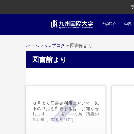
大学紹介
学部
ホーム
»
KIUブログ
»
図書館より
図書館より
８月より図書館利用において、以
下の２点を変更する旨、お知らせ
します。 １． 省エネの為、講義の
無い開 [
...続きを読む
]