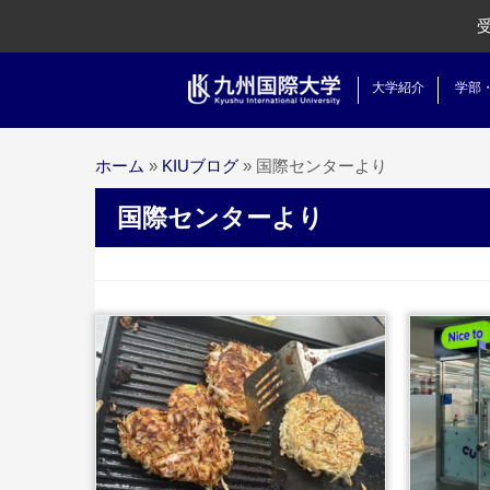
大学紹介
学部
ホーム
»
KIUブログ
»
国際センターより
国際センターより
...続きを読む