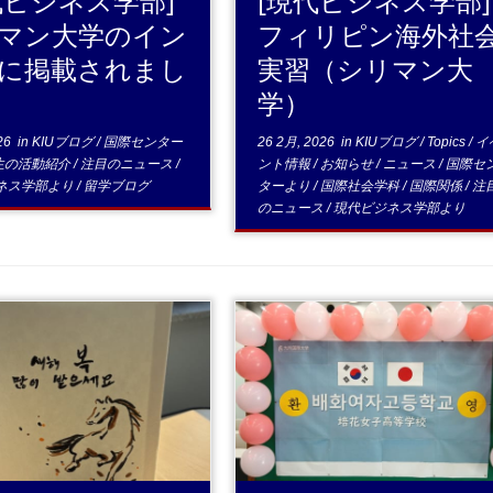
代ビジネス学部]
[現代ビジネス学部]
マン大学のイン
フィリピン海外社
に掲載されまし
実習（シリマン大
学）
26
in
KIUブログ
/
国際センター
26 2月, 2026
in
KIUブログ
/
Topics
/
イ
生の活動紹介
/
注目のニュース
/
ント情報
/
お知らせ
/
ニュース
/
国際セ
ネス学部より
/
留学ブログ
ターより
/
国際社会学科
/
国際関係
/
注
のニュース
/
現代ビジネス学部より
...続きを読む
...続きを読む