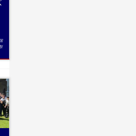
玄
・
き
国
類