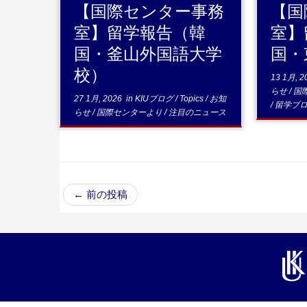
【国際センター事務
【国
室】留学報告（韓
室】
国・釜山外国語大学
国・
校）
13 1月, 2
らせ
/
国
27 1月, 2026
in
KIUブログ
/
Topics
/
お知
/
留学ブ
らせ
/
国際センターより
/
注目のニュース
←
前の投稿