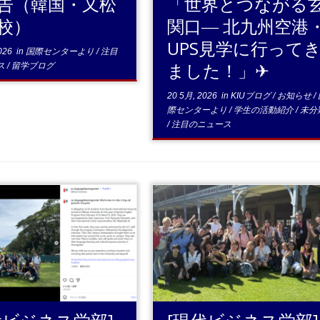
告（韓国・又松
「世界とつながる
校）
関口― 北九州空港
UPS見学に行って
026
in
国際センターより
/
注目
ました！」✈
ス
/
留学ブログ
20 5月, 2026
in
KIUブログ
/
お知らせ
/
際センターより
/
学生の活動紹介
/
未分
/
注目のニュース
...続きを読む
...続きを読む