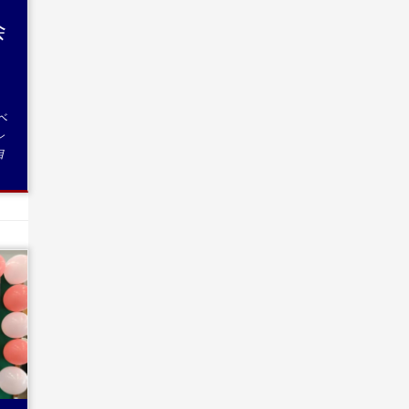
会
ベ
ン
目