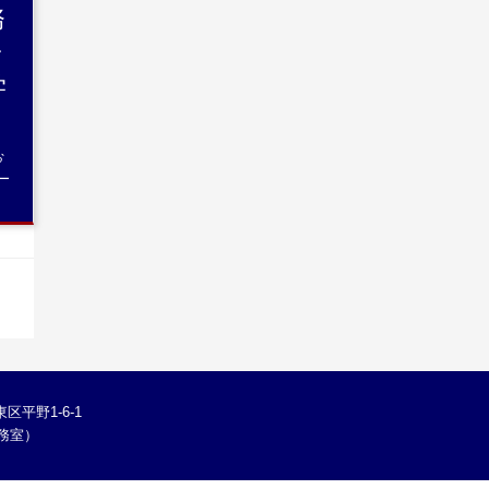
務
子
学
お
ー
区平野1-6-1
学総務室）