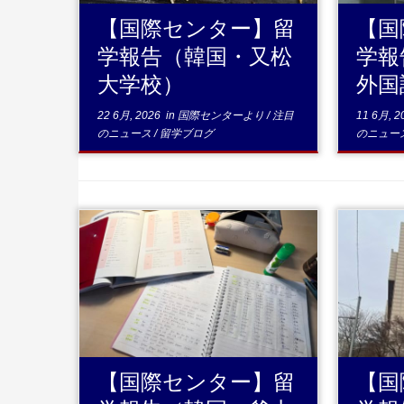
【国際センター】留
【国
学報告（韓国・又松
学報
大学校）
外国
22 6月, 2026
in
国際センターより
/
注目
11 6月, 2
のニュース
/
留学ブログ
のニュー
...続きを読む
【国際センター】留
【国