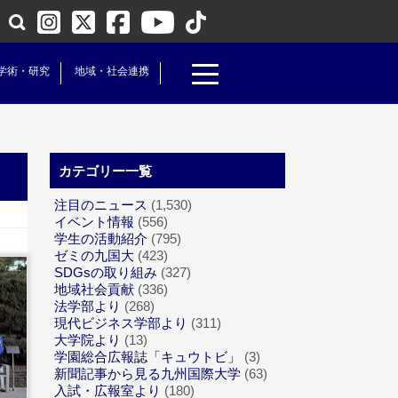
学術・研究
地域・社会連携
カテゴリー一覧
注目のニュース
(1,530)
イベント情報
(556)
学生の活動紹介
(795)
ゼミの九国大
(423)
SDGsの取り組み
(327)
地域社会貢献
(336)
法学部より
(268)
現代ビジネス学部より
(311)
大学院より
(13)
学園総合広報誌「キュウトビ」
(3)
新聞記事から見る九州国際大学
(63)
入試・広報室より
(180)