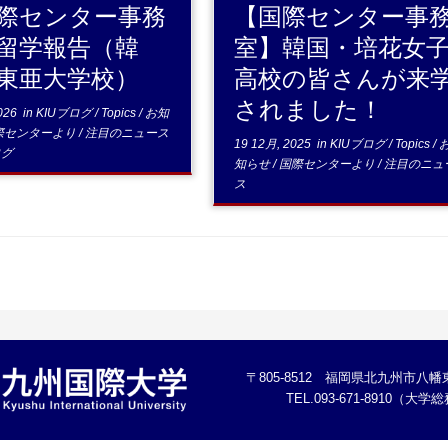
際センター事務
【国際センター事
留学報告（韓
室】韓国・培花女
東亜大学校）
高校の皆さんが来
されました！
026
in
KIUブログ
/
Topics
/
お知
際センターより
/
注目のニュース
19 12月, 2025
in
KIUブログ
/
Topics
/
ログ
知らせ
/
国際センターより
/
注目のニュ
ス
〒805-8512 福岡県北九州市八幡東
TEL.093-671-8910（大