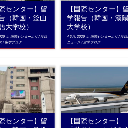
際センター】留
【国際センター】
告（韓国・釜山
学報告（韓国・漢
語大学校）
大学校）
026
in
国際センターより
/
注目
4 6月, 2026
in
国際センターより
/
注目
ス
/
留学ブログ
ニュース
/
留学ブログ
...続きを読む
...続きを読む
際センター】留
【国際センター】