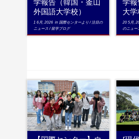
学報告（韓国・釜山
学報
外国語大学校）
大学
1 6月, 2026
in
国際センターより
/
注目の
20 5月, 2
ニュース
/
留学ブログ
のニュー
...続きを読む