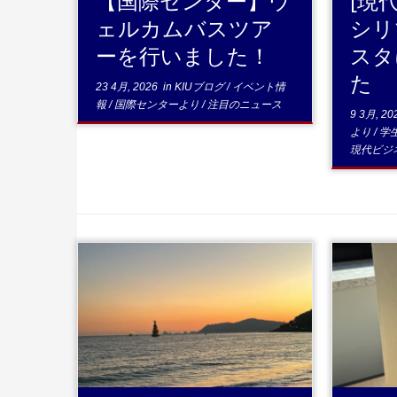
【国際センター】ウ
[現
ェルカムバスツア
シリ
ーを行いました！
スタ
た
23 4月, 2026
in
KIUブログ
/
イベント情
報
/
国際センターより
/
注目のニュース
9 3月, 20
より
/
学
現代ビジ
...続きを読む