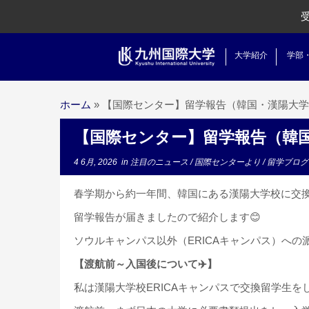
大学紹介
学部
ホーム
»
【国際センター】留学報告（韓国・漢陽大学
【国際センター】留学報告（韓
4 6月, 2026
in
注目のニュース
/
国際センターより
/
留学ブログ
春学期から約一年間、韓国にある漢陽大学校に交
留学報告が届きましたので紹介します😊
ソウルキャンパス以外（ERICAキャンパス）へ
【渡航前～入国後について✈️】
私は
漢陽
大学校ERICAキャンパスで交換留学生を