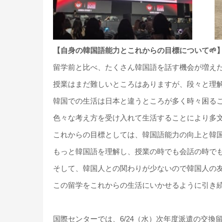
【自身の韓国語能力とこれからの目標について🌱
留学前と比べ、たくさん韓国語を話す機会が増え
授業はまだ難しいところはありますが、段々と理
韓国での生活は日本と違うところが多く時々困る
色々な考え方を受け入れて生活することにより多
これからの目標としては、韓国語能力の向上と韓
もっと韓国語を理解し、授業の時でも会話の時で
そして、韓国人との関わりが少ないので韓国人の
この留学をこれからの生活にいかせるように引き続
国際センターでは、6/24（水）次年度派遣の交