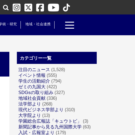
学術・研究
地域・社会連携
カテゴリー一覧
注目のニュース
(1,528)
イベント情報
(555)
学生の活動紹介
(794)
ゼミの九国大
(422)
SDGsの取り組み
(327)
地域社会貢献
(336)
法学部より
(268)
現代ビジネス学部より
(310)
大学院より
(13)
学園総合広報誌「キュウトビ」
(3)
新聞記事から見る九州国際大学
(63)
入試・広報室より
(179)