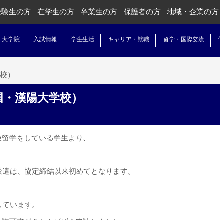
受験生の方
在学生の方
卒業生の方
保護者の方
地域・企業の方
・大学院
入試情報
学生生活
キャリア・就職
留学・国際交流
校）
国・漢陽大学校）
換留学をしている学生より、
の派遣は、協定締結以来初めてとなります。
しています。