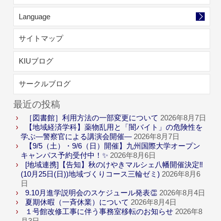
Language
サイトマップ
KIUブログ
サークルブログ
最近の投稿
［図書館］利用方法の一部変更について
2026年8月7日
【地域経済学科】薬物乱用と「闇バイト」の危険性を
学ぶ―警察官による講演会開催―
2026年8月7日
【9/5（土）・9/6（日）開催】九州国際大学オープン
キャンパス予約受付中！✨
2026年8月6日
[地域連携]【告知】秋のけやきマルシェ八幡開催決定‼
(10月25日(日))地域づくりコース三輪ゼミ)
2026年8月6
日
9.10月進学説明会のスケジュール発表👏
2026年8月4日
夏期休暇（一斉休業）について
2026年8月4日
１号館改修工事に伴う事務室移転のお知らせ
2026年8
月3日