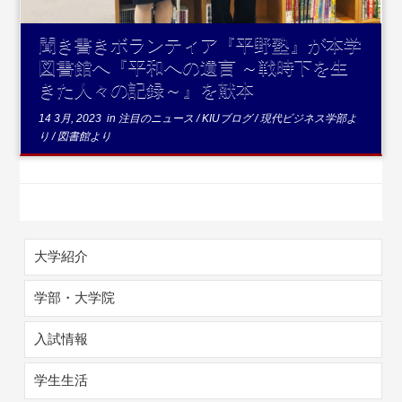
聞き書きボランティア『平野塾』が本学
図書館へ『平和への遺言 ～戦時下を生
きた人々の記録～』を献本
14 3月, 2023
in
注目のニュース
/
KIUブログ
/
現代ビジネス学部よ
り
/
図書館より
大学紹介
学部・大学院
入試情報
学生生活