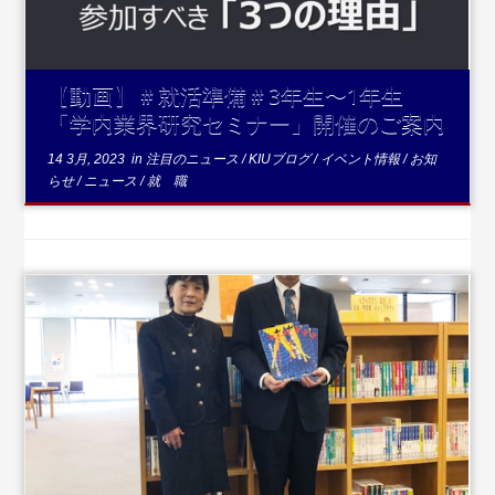
【動画】＃就活準備＃3年生〜1年生
「学内業界研究セミナー」開催のご案内
14 3月, 2023
in
注目のニュース
/
KIUブログ
/
イベント情報
/
お知
らせ
/
ニュース
/
就 職
...続きを読む