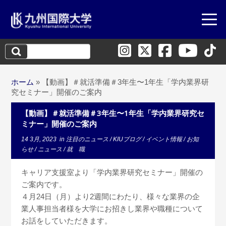
検
索:
ホーム
»
【動画】＃就活準備＃3年生〜1年生「学内業界研
究セミナー」開催のご案内
【動画】＃就活準備＃3年生〜1年生「学内業界研究セ
ミナー」開催のご案内
14 3月, 2023
in
注目のニュース
/
KIUブログ
/
イベント情報
/
お知
らせ
/
ニュース
/
就 職
キャリア支援室より「学内業界研究セミナー」開催の
ご案内です。
４月24日（月）より2週間にわたり、様々な業界の企
業人事担当者様を大学にお招きし業界や職種について
お話をしていただきます。