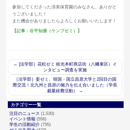
参加してくださった済美保育園のみなさん、ありがと
うございました！
また機会がありましたらよろしくお願いいたします！
【記事：谷平知優（ケンプゼミ）】
←
[法学部］花松ゼミ 枝光本町商店街（八幡東区）イ
ンタビュー調査を実施
［法学部］姜ゼミ、韓国・国立昌原大学と2回目の国
際交流！北九州と昌原の魅力を伝え合いました（学長
裁量経費活動）
→
カテゴリー一覧
注目のニュース
(1,530)
イベント情報
(556)
学生の活動紹介
(795)
ゼミの九国大
(423)