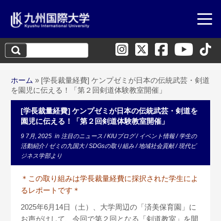
検
索:
ホーム
»
[学長裁量経費] ケンプゼミが日本の伝統武芸・剣道
を園児に伝える！「第２回剣道体験教室開催」
[学長裁量経費] ケンプゼミが日本の伝統武芸・剣道を
園児に伝える！「第２回剣道体験教室開催」
9 7月, 2025
in
注目のニュース
/
KIUブログ
/
イベント情報
/
学生の
活動紹介
/
ゼミの九国大
/
SDGsの取り組み
/
地域社会貢献
/
現代ビ
ジネス学部より
＊この取り組みは学長裁量経費に採択された学生によ
るレポートです＊
2025年6月14日（土）、大学周辺の「済美保育園」に
お声がけして、今回で第２回となる「剣道教室」を開