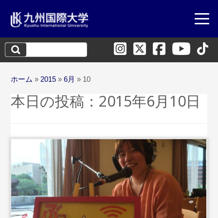
検
索:
ホーム
»
2015
»
6月
»
10
本日の投稿：
2015年6月10日
...続きを読む