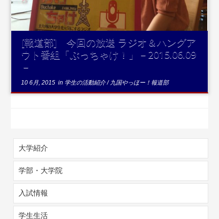
[報道部] 今回の放送 ラジオ＆ハングア
ウト番組「ぶっちゃけ！」－2015.06.09
－
10 6月, 2015
in
学生の活動紹介
/
九国やっほー！報道部
大学紹介
学部・大学院
入試情報
学生生活