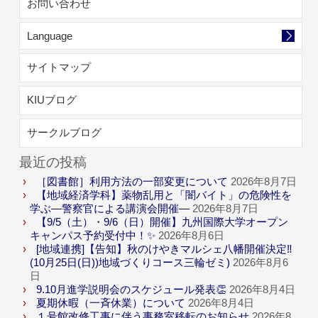
お問い合わせ
Language
サイトマップ
KIUブログ
サークルブログ
最近の投稿
［図書館］利用方法の一部変更について
2026年8月7日
【地域経済学科】薬物乱用と「闇バイト」の危険性を
学ぶ―警察官による講演会開催―
2026年8月7日
【9/5（土）・9/6（日）開催】九州国際大学オープン
キャンパス予約受付中！✨
2026年8月6日
[地域連携]【告知】秋のけやきマルシェ八幡開催決定‼
(10月25日(日))地域づくりコース三輪ゼミ)
2026年8月6
日
9.10月進学説明会のスケジュール発表👏
2026年8月4日
夏期休暇（一斉休業）について
2026年8月4日
１号館改修工事に伴う事務室移転のお知らせ
2026年8