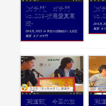
[ガチ門] ガチ門
[ガ
vol.009-折尾愛真高
vol
校-
20 6月, 2
報室
タ
28 6月, 2015
in
学生の活動紹介
/
入試広
報室
タグ
ガチ門
...続きを読む
[報道部] 今回の放
[報