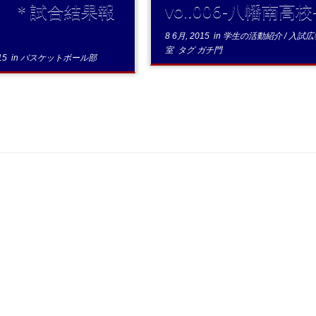
 ＊試合結果報
vol.006-八幡南高校
8 6月, 2015
in
学生の活動紹介
/
入試広
室
タグ
ガチ門
15
in
バスケットボール部