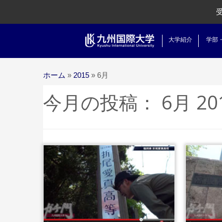
大学紹介
学部
ホーム
»
2015
»
6月
今月の投稿：
6月 20
...続きを読
む
む