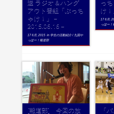
送 ラジオ＆ハング
っち
アウト番組「ぶっち
け！」
ゃけ！」－
17 6月, 2
2015.06.16－
っほー！
17 6月, 2015
in
学生の活動紹介
/
九国や
っほー！報道部
...続きを読む
きを読
[報道部] 今回の放
「バ