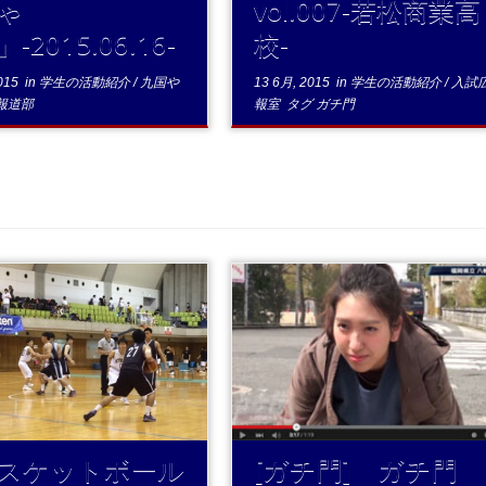
ゃ
vol.007-若松商業高
-2015.06.16-
校-
015
in
学生の活動紹介
/
九国や
13 6月, 2015
in
学生の活動紹介
/
入試
報道部
報室
タグ
ガチ門
...続
...続きを
む
む
スケットボール
[ガチ門] ガチ門