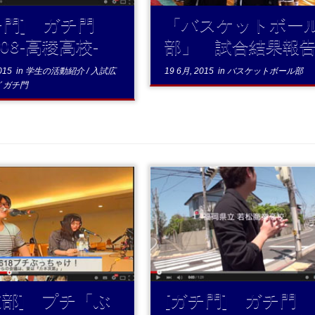
チ門] ガチ門
「バスケットボー
.008-高稜高校-
部」 試合結果報
015
in
学生の活動紹介
/
入試広
19 6月, 2015
in
バスケットボール部
グ
ガチ門
...続きを
...続きを読む
む
道部] プチ「ぶ
[ガチ門] ガチ門