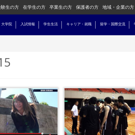
受験生の方
在学生の方
卒業生の方
保護者の方
地域・企業の方
・大学院
入試情報
学生生活
キャリア・就職
留学・国際交流
15
...続きを読
...続きを読む