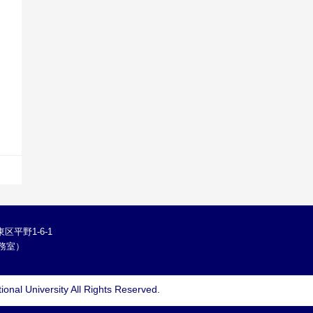
区平野1-6-1
学総務室）
ional University
All Rights Reserved.