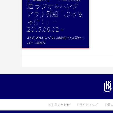
送 ラジオ＆ハング
アウト番組「ぶっち
ゃけ！」－
2015.06.02－
3 6月, 2015
in
学生の活動紹介
/
九国やっ
ほー！報道部
＞お問い合わせ
＞サイトマップ
＞個