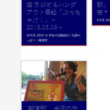
送 ラジオ＆ハング
部」
アウト番組「ぶっち
告＊
ゃけ！」－
9 6月, 20
2015.06.09－
10 6月, 2015
in
学生の活動紹介
/
九国や
っほー！報道部
...続きを読む
[報道部] 今回の放