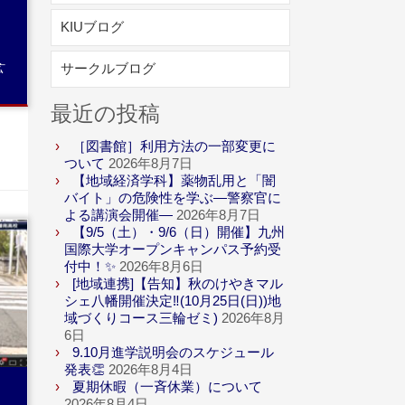
KIUブログ
サークルブログ
広
最近の投稿
［図書館］利用方法の一部変更に
ついて
2026年8月7日
【地域経済学科】薬物乱用と「闇
バイト」の危険性を学ぶ―警察官に
よる講演会開催―
2026年8月7日
【9/5（土）・9/6（日）開催】九州
国際大学オープンキャンパス予約受
付中！✨
2026年8月6日
[地域連携]【告知】秋のけやきマル
シェ八幡開催決定‼(10月25日(日))地
読
域づくりコース三輪ゼミ)
2026年8月
6日
9.10月進学説明会のスケジュール
発表👏
2026年8月4日
夏期休暇（一斉休業）について
2026年8月4日