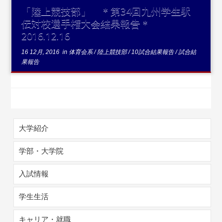
「陸上競技部」 ＊第34回九州学生駅
伝対校選手権大会結果報告＊
2016.12.16
16 12月, 2016
in
体育会系
/
陸上競技部
/
10試合結果報告
/
試合結
果報告
大学紹介
学部・大学院
入試情報
学生生活
キャリア・就職