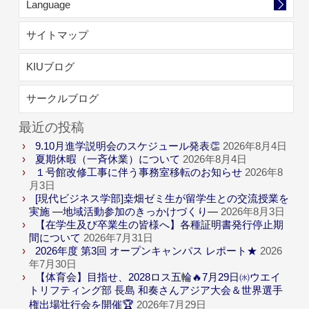
Language
サイトマップ
KIUブログ
サークルブログ
最近の投稿
9.10月進学説明会のスケジュール発表👏
2026年8月4日
夏期休暇（一斉休業）について
2026年8月4日
１号館改修工事に伴う事務室移転のお知らせ
2026年8
月3日
[現代ビジネス学部]桒畑ゼミ生が留学生との交流授業を
実施 ―地域活動参加のきっかけづくり―
2026年8月3日
【在学生及び卒業生の皆様へ】各種証明書発行停止期
間について
2026年7月31日
2026年度 第3回 オープンキャンパス レポート★
2026
年7月30日
【体育会】目指せ、2028ロス五輪🔥7月29日㈬ウエイ
トリフティング部 長島 和奏さんアジア大会＆世界選手
権出場壮行会を開催🏆
2026年7月29日