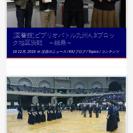
[図書館]ビブリオバトル九州A,Bブロッ
ク地区決戦 ～結果～
16 12月, 2016
in
注目のニュース
/
KIUブログ
/
Topics
/
コンテンツ
...続きを読む