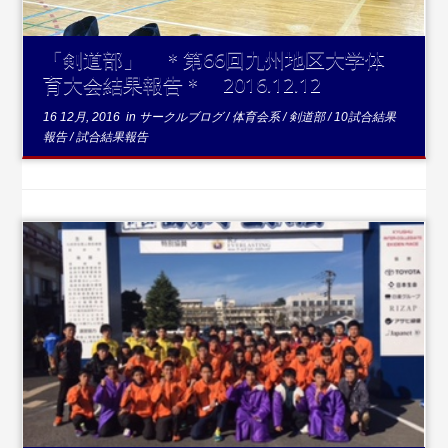
「剣道部」 ＊第66回九州地区大学体
育大会結果報告＊ 2016.12.12
16 12月, 2016
in
サークルブログ
/
体育会系
/
剣道部
/
10試合結果
報告
/
試合結果報告
...続きを読む