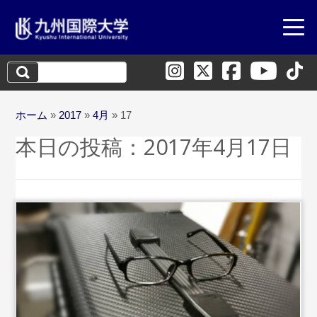
検
索:
ホーム
»
2017
»
4月
»
17
本日の投稿：
2017年4月17日
...続きを読む