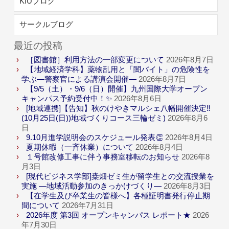
KIUブログ
サークルブログ
最近の投稿
［図書館］利用方法の一部変更について
2026年8月7日
【地域経済学科】薬物乱用と「闇バイト」の危険性を
学ぶ―警察官による講演会開催―
2026年8月7日
【9/5（土）・9/6（日）開催】九州国際大学オープン
キャンパス予約受付中！✨
2026年8月6日
[地域連携]【告知】秋のけやきマルシェ八幡開催決定‼
(10月25日(日))地域づくりコース三輪ゼミ)
2026年8月6
日
9.10月進学説明会のスケジュール発表👏
2026年8月4日
夏期休暇（一斉休業）について
2026年8月4日
１号館改修工事に伴う事務室移転のお知らせ
2026年8
月3日
[現代ビジネス学部]桒畑ゼミ生が留学生との交流授業を
実施 ―地域活動参加のきっかけづくり―
2026年8月3日
【在学生及び卒業生の皆様へ】各種証明書発行停止期
間について
2026年7月31日
2026年度 第3回 オープンキャンパス レポート★
2026
年7月30日