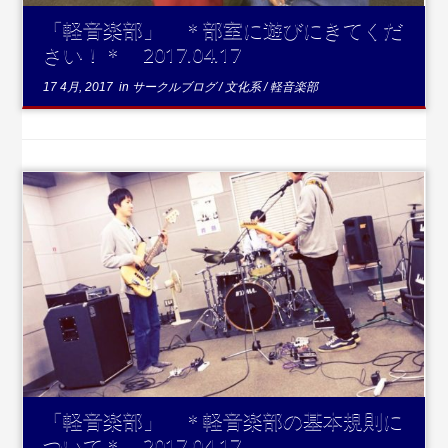
「軽音楽部」 ＊部室に遊びにきてくだ
さい！＊ 2017.04.17
17 4月, 2017
in
サークルブログ
/
文化系
/
軽音楽部
...続きを読む
「軽音楽部」 ＊軽音楽部の基本規則に
ついて＊ 2017.04.17