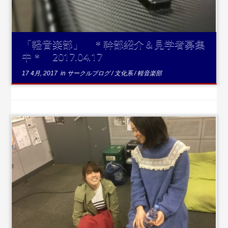
「軽音楽部」 ＊幹部紹介＆見学者募集
中＊ 2017.04.17
17 4月, 2017
in
サークルブログ
/
文化系
/
軽音楽部
...続きを読む