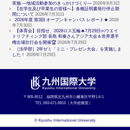
実施 ―地域活動参加のきっかけづくり―
2026年8月3日
【在学生及び卒業生の皆様へ】各種証明書発行停止期
間について
2026年7月31日
2026年度 第3回 オープンキャンパス レポート★
2026
年7月30日
【体育会】目指せ、2028ロス五輪🔥7月29日㈬ウエイ
トリフティング部 長島 和奏さんアジア大会＆世界選手
権出場壮行会を開催🏆
2026年7月29日
［法学部］2年ゼミ「ミニ・プレゼン大会」を実施しま
した！
2026年7月29日
〒805-8512 福岡県北九州市八幡東区平野1-6-1
TEL.093-671-8910（大学総務室）
©
Kyushu International University