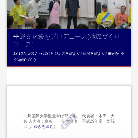
平野文化祭をプロデュース[地域づくり
コース]
13 10月, 2017
in
現代ビジネス学部より
/
経済学部より
/
未分類
タ
グ
地域づくり
九州国際大学重量挙げ部です。 代表者：本田 大
智 入力者：森谷 一歩 大会名：平成29年度 第72
回 [
...続きを読む
]