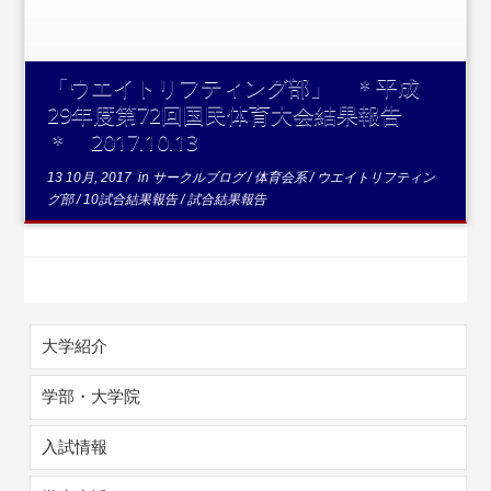
「ウエイトリフティング部」 ＊平成
29年度第72回国民体育大会結果報告
＊ 2017.10.13
13 10月, 2017
in
サークルブログ
/
体育会系
/
ウエイトリフティン
グ部
/
10試合結果報告
/
試合結果報告
大学紹介
学部・大学院
入試情報