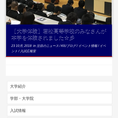
【大学体験】若松高等学校のみなさんが
本学を体験されました☆彡
23 10月, 2018
in
注目のニュース
/
KIUブログ
/
イベント情報
/
イベ
ント
/
入試広報室
大学紹介
学部・大学院
入試情報