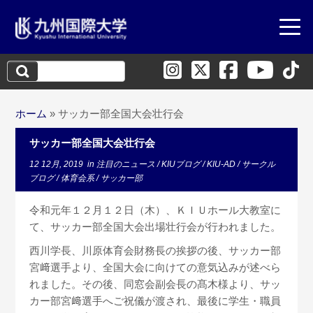
検
索:
ホーム
»
サッカー部全国大会壮行会
サッカー部全国大会壮行会
12 12月, 2019
in
注目のニュース
/
KIUブログ
/
KIU-AD
/
サークル
ブログ
/
体育会系
/
サッカー部
令和元年１２月１２日（木）、ＫＩＵホール大教室に
て、サッカー部全国大会出場壮行会が行われました。
西川学長、川原体育会財務長の挨拶の後、サッカー部
宮﨑選手より、全国大会に向けての意気込みが述べら
れました。その後、同窓会副会長の髙木様より、サッ
カー部宮﨑選手へご祝儀が渡され、最後に学生・職員