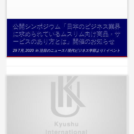
公開シンポジウム「日本のビジネス業界
に求められているムスリム向け商品・サ
ービスのあり方とは」開催のお知らせ
29 7月, 2020
in
注目のニュース
/
現代ビジネス学部より
/
イベント
...続き
を読む