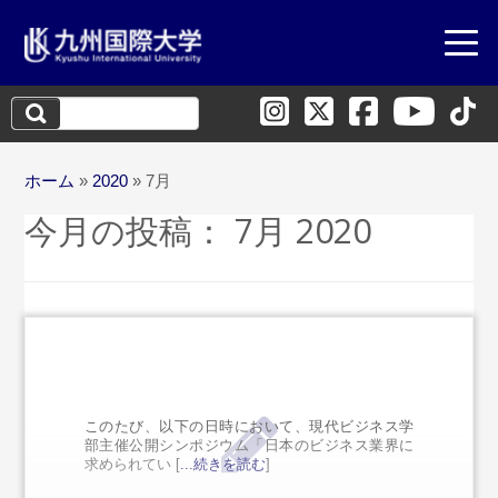
検
索:
ホーム
»
2020
»
7月
今月の投稿：
7月 2020
このたび、以下の日時において、現代ビジネス学
部主催公開シンポジウム「日本のビジネス業界に
求められてい [
...続きを読む
]