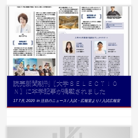
...続きを読む
読売新聞朝刊【大学ＳＥＬＥＣＴＩＯ
Ｎ】に本学記事が掲載されました
17 7月, 2020
in
注目のニュース
/
入試・広報室より
/
入試広報室