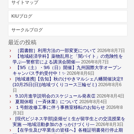
サイトマップ
KIUブログ
サークルブログ
最近の投稿
［図書館］利用方法の一部変更について
2026年8月7日
【地域経済学科】薬物乱用と「闇バイト」の危険性を
学ぶ―警察官による講演会開催―
2026年8月7日
【9/5（土）・9/6（日）開催】九州国際大学オープン
キャンパス予約受付中！✨
2026年8月6日
[地域連携]【告知】秋のけやきマルシェ八幡開催決定‼
(10月25日(日))地域づくりコース三輪ゼミ)
2026年8月6
日
9.10月進学説明会のスケジュール発表👏
2026年8月4日
夏期休暇（一斉休業）について
2026年8月4日
１号館改修工事に伴う事務室移転のお知らせ
2026年8
月3日
[現代ビジネス学部]桒畑ゼミ生が留学生との交流授業を
実施 ―地域活動参加のきっかけづくり―
2026年8月3日
【在学生及び卒業生の皆様へ】各種証明書発行停止期