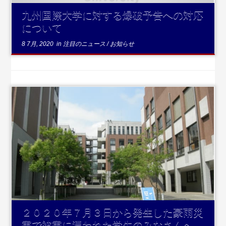
九州国際大学に対する爆破予告への対応
について
8 7月, 2020
in
注目のニュース
/
お知らせ
...続きを読む
２０２０年７月３日から発生した豪雨災
害で被害に遭われた学生のみなさんへ