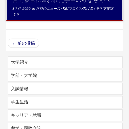
8 7月, 2020
in
注目のニュース
/
KIUブログ
/
KIU-AD
/
学生支援室
より
←
前の投稿
大学紹介
学部・大学院
入試情報
学生生活
キャリア・就職
留学・国際交流