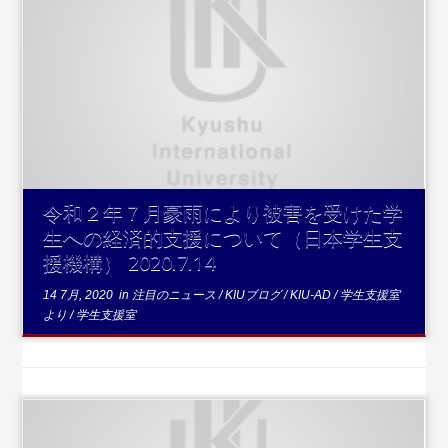
...
続きを読む
令和２年７月豪雨により被害を受けた学
生への経済的支援について（日本学生支
援機構） 2020.7.14
14 7月, 2020
in
注目のニュース
/
KIUブログ
/
KIU-AD
/
学生支援室
より
/
学生支援室