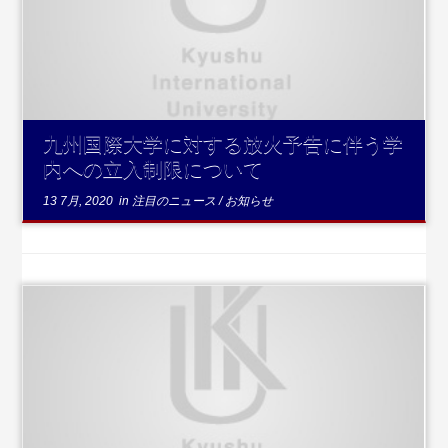
...続きを読む
九州国際大学に対する放火予告に伴う学
内への立入制限について
13 7月, 2020
in
注目のニュース
/
お知らせ
...続きを読む