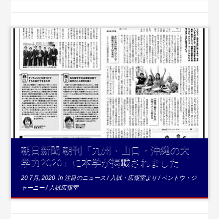
...続きを読む
朝日新聞 朝刊「九州・山口・沖縄の大
学力2020」に本学が掲載されました
20 7月, 2020
in
注目のニュース
/
入試・広報室より
/
ベントウ・ジ
ャーニー
/
入試広報室