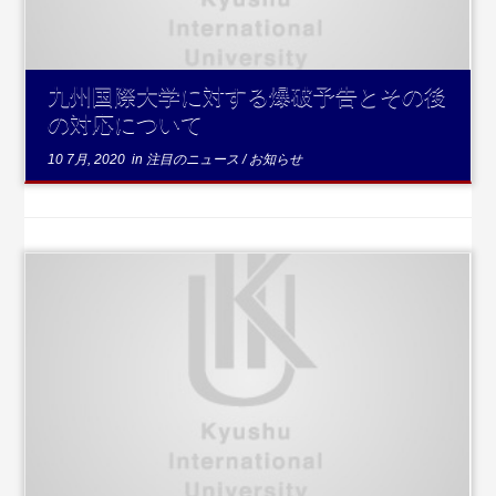
九州国際大学に対する爆破予告とその後
の対応について
10 7月, 2020
in
注目のニュース
/
お知らせ
...続き
を読む