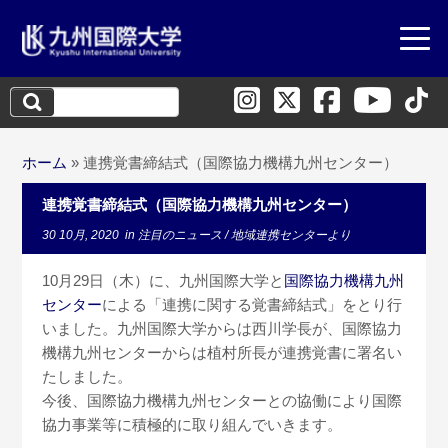
検
索:
ホーム
»
連携覚書締結式（国際協力機構九州センター）
連携覚書締結式（国際協力機構九州センター）
30 10月, 2020
in
注目のニュース
/
地域連携センターより
10月29日（木）に、九州国際大学と
国際協力機構九州
センター
による「連携に関する覚書締結式」をとり行
いました。九州国際大学からは西川学長が、国際協力
機構九州センターからは植村所長が連携覚書に署名い
たしました。
今後、国際協力機構九州センターとの協働により国際
協力事業等に積極的に取り組んでいきます。