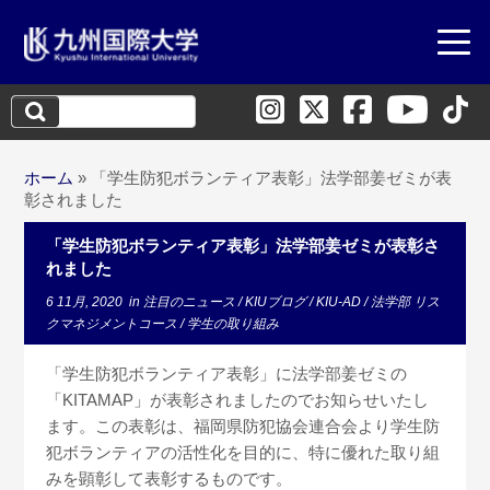
検
索:
ホーム
»
「学生防犯ボランティア表彰」法学部姜ゼミが表
彰されました
「学生防犯ボランティア表彰」法学部姜ゼミが表彰さ
れました
6 11月, 2020
in
注目のニュース
/
KIUブログ
/
KIU-AD
/
法学部 リス
クマネジメントコース
/
学生の取り組み
「学生防犯ボランティア表彰」に法学部姜ゼミの
「KITAMAP」が表彰されましたのでお知らせいたし
ます。この表彰は、福岡県防犯協会連合会より学生防
犯ボランティアの活性化を目的に、特に優れた取り組
みを顕彰して表彰するものです。