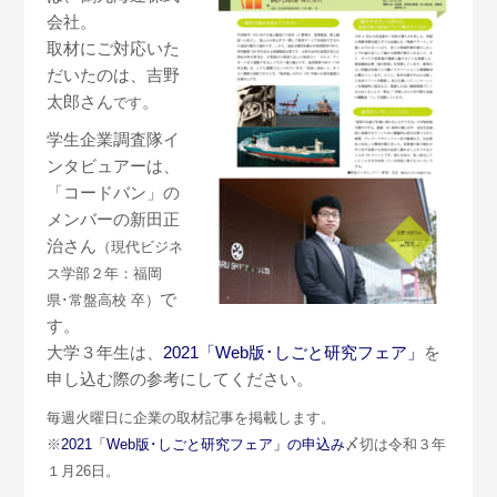
会社。
取材にご対応いた
だいたのは、吉野
太郎さん
。
です
学生企業調査隊イ
ンタビュアーは、
「コードバン」の
メンバーの新田正
治さん
（現代ビジネ
ス学部２年：福岡
で
県･常盤高校 卒）
す。
大学３年生は、
2021「Web版･しごと研究フェア」
を
申し込む際の参考にしてください。
毎週火曜日に企業の取材記事を掲載します。
※
2021「Web版･しごと研究フェア」の申込み
〆切は令和３年
１月26日。