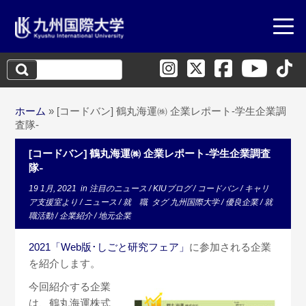
検
索:
ホーム
»
[コードバン] 鶴丸海運㈱ 企業レポート-学生企業調
査隊-
[コードバン] 鶴丸海運㈱ 企業レポート-学生企業調査
隊-
19 1月, 2021
in
注目のニュース
/
KIUブログ
/
コードバン
/
キャリ
ア支援室より
/
ニュース
/
就 職
タグ
九州国際大学
/
優良企業
/
就
職活動
/
企業紹介
/
地元企業
2021「Web版･しごと研究フェア」
に参加される企業
を紹介します。
今回紹介する企業
は、鶴丸海運株式