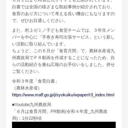
白書では全国の様ざまな取組事例が紹介されており、
食育のあり方について考える良い機会にもなりますの
で、ぜひお目通しください。
また、村上ゼミ／子ども食堂チームでは、３年生メン
バーを中心に「手巻き寿司出張サービス」という新し
い活動に取り組んでいます。
ちょうど、この６月が「食育月間」で、農林水産省九
州農政局でＰＲ動画を作成することになったため、自
らの活動紹介を兼ね広報のお手伝いをしました。併せ
ご覧ください。
令和３年度「食育白書」
（農林水産省）
https://www.maff.go.jp/j/syokuiku/wpaper/r3_index.html
■Youtube九州農政局
「６月は食育月間」PR動画(令和４年度_九州農政
局)：1分22秒頃