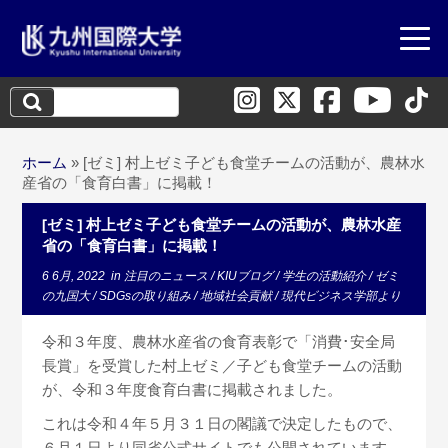
検
索:
ホーム
»
[ゼミ] 村上ゼミ子ども食堂チームの活動が、農林水
産省の「食育白書」に掲載！
[ゼミ] 村上ゼミ子ども食堂チームの活動が、農林水産
省の「食育白書」に掲載！
6 6月, 2022
in
注目のニュース
/
KIUブログ
/
学生の活動紹介
/
ゼミ
の九国大
/
SDGsの取り組み
/
地域社会貢献
/
現代ビジネス学部より
令和３年度、農林水産省の食育表彰で「消費･安全局
長賞」を受賞した村上ゼミ／子ども食堂チームの活動
が、令和３年度食育白書に掲載されました。
これは令和４年５月３１日の閣議で決定したもので、
６月１日より同省公式サイトでも公開されています。