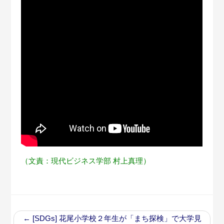
（文責：現代ビジネス学部 村上真理）
←
[SDGs] 花尾小学校２年生が「まち探検」で大学見