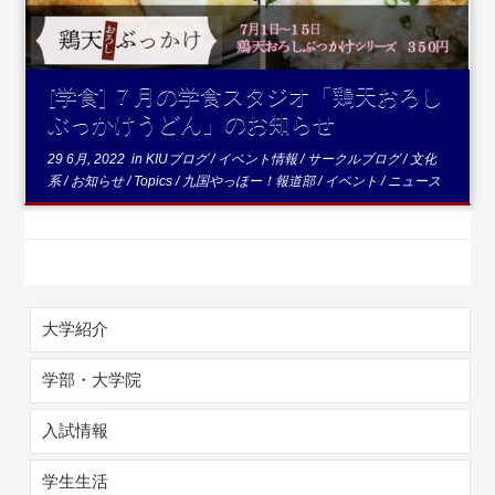
[学食] ７月の学食スタジオ「鶏天おろし
ぶっかけうどん」のお知らせ
29 6月, 2022
in
KIUブログ
/
イベント情報
/
サークルブログ
/
文化
系
/
お知らせ
/
Topics
/
九国やっほー！報道部
/
イベント
/
ニュース
大学紹介
学部・大学院
入試情報
学生生活