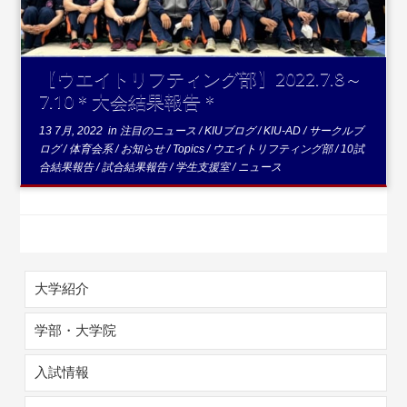
【ウエイトリフティング部】2022.7.8～
7.10＊大会結果報告＊
13 7月, 2022
in
注目のニュース
/
KIUブログ
/
KIU-AD
/
サークルブ
ログ
/
体育会系
/
お知らせ
/
Topics
/
ウエイトリフティング部
/
10試
合結果報告
/
試合結果報告
/
学生支援室
/
ニュース
大学紹介
学部・大学院
入試情報