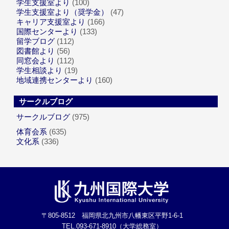
学生支援室より
(100)
学生支援室より（奨学金）
(47)
キャリア支援室より
(166)
国際センターより
(133)
留学ブログ
(112)
図書館より
(56)
同窓会より
(112)
学生相談より
(19)
地域連携センターより
(160)
サークルブログ
サークルブログ
(975)
体育会系
(635)
文化系
(336)
〒805-8512 福岡県北九州市八幡東区平野1-6-1
TEL.093-671-8910（大学総務室）