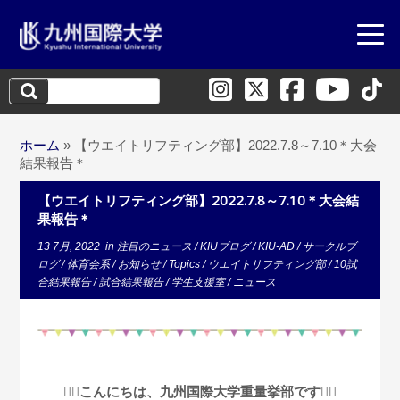
検
索:
ホーム
»
【ウエイトリフティング部】2022.7.8～7.10＊大会
結果報告＊
【ウエイトリフティング部】2022.7.8～7.10＊大会結
果報告＊
13 7月, 2022
in
注目のニュース
/
KIUブログ
/
KIU-AD
/
サークルブ
ログ
/
体育会系
/
お知らせ
/
Topics
/
ウエイトリフティング部
/
10試
合結果報告
/
試合結果報告
/
学生支援室
/
ニュース
🏋️‍♂️こんにちは、九州国際大学重量挙部です🏋️‍♀️