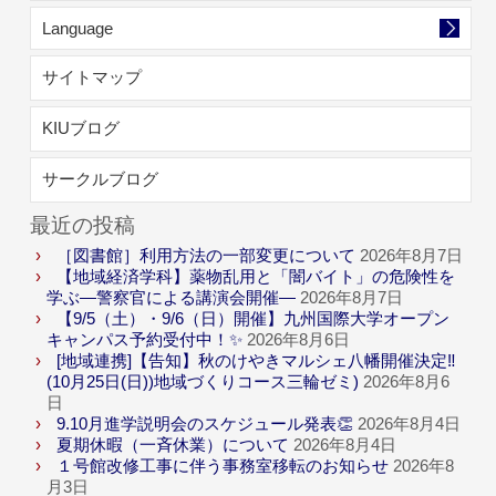
Language
サイトマップ
KIUブログ
サークルブログ
最近の投稿
［図書館］利用方法の一部変更について
2026年8月7日
【地域経済学科】薬物乱用と「闇バイト」の危険性を
学ぶ―警察官による講演会開催―
2026年8月7日
【9/5（土）・9/6（日）開催】九州国際大学オープン
キャンパス予約受付中！✨
2026年8月6日
[地域連携]【告知】秋のけやきマルシェ八幡開催決定‼
(10月25日(日))地域づくりコース三輪ゼミ)
2026年8月6
日
9.10月進学説明会のスケジュール発表👏
2026年8月4日
夏期休暇（一斉休業）について
2026年8月4日
１号館改修工事に伴う事務室移転のお知らせ
2026年8
月3日