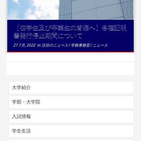
【在学生及び卒業生の皆様へ】各種証明
書発行停止期間について
27 7月, 2022
in
注目のニュース
/
学務事務室
/
ニュース
大学紹介
学部・大学院
入試情報
学生生活