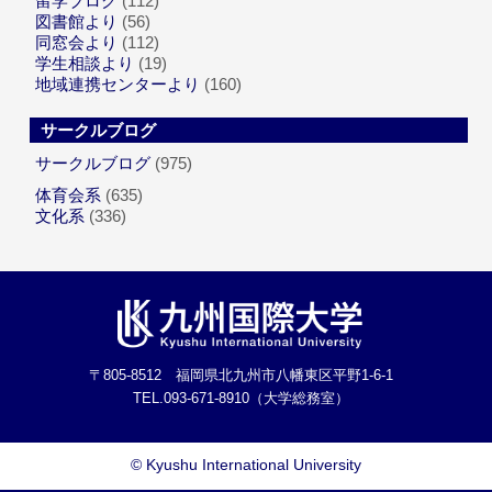
留学ブログ
(112)
図書館より
(56)
同窓会より
(112)
学生相談より
(19)
地域連携センターより
(160)
サークルブログ
サークルブログ
(975)
体育会系
(635)
文化系
(336)
〒805-8512 福岡県北九州市八幡東区平野1-6-1
TEL.093-671-8910（大学総務室）
©
Kyushu International University