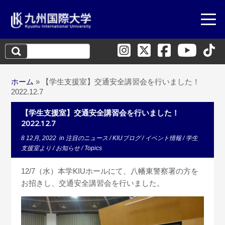
検
索:
ホーム
»
【学生支援室】交通安全講習会を行いました！
2022.12.7
【学生支援室】交通安全講習会を行いました！
2022.12.7
8 12月, 2022
in
注目のニュース
/
KIUブログ
/
イベント情報
/
学生
支援室より
/
お知らせ
/
Topics
12/7（水）本学KIUホールにて、八幡東警察署の方を
お招きし、交通安全講習会を行いました。