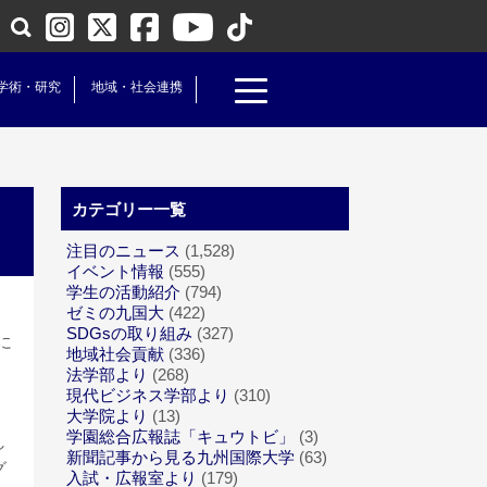
学術・研究
地域・社会連携
カテゴリー一覧
注目のニュース
(1,528)
イベント情報
(555)
学生の活動紹介
(794)
ゼミの九国大
(422)
SDGsの取り組み
(327)
に
地域社会貢献
(336)
法学部より
(268)
現代ビジネス学部より
(310)
大学院より
(13)
学園総合広報誌「キュウトビ」
(3)
し
新聞記事から見る九州国際大学
(63)
グ
入試・広報室より
(179)