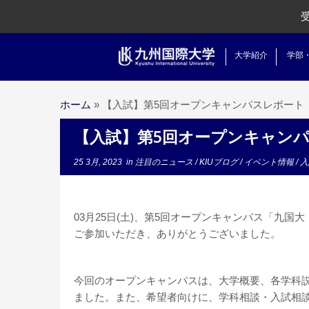
大学紹介
学部
ホーム
»
【入試】第5回オープンキャンパスレポート
【入試】第5回オープンキャン
25 3月, 2023
in
注目のニュース
/
KIUブログ
/
イベント情報
/
入
03月25日(土)、第5回オープンキャンパス「九
ご参加いただき、ありがとうございました。
今回のオープンキャンパスは、大学概要、各学科
ました。また、希望者向けに、学科相談・入試相