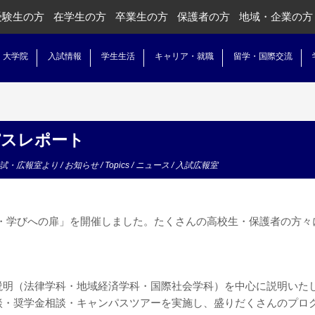
受験生の方
在学生の方
卒業生の方
保護者の方
地域・企業の方
・大学院
入試情報
学生生活
キャリア・就職
留学・国際交流
パスレポート
試・広報室より
/
お知らせ
/
Topics
/
ニュース
/
入試広報室
国大・学びへの扉」を開催しました。たくさんの高校生・保護者の方々
説明（法律学科・地域経済学科・国際社会学科）を中心に説明いた
談・奨学金相談・キャンパスツアーを実施し、盛りだくさんのプロ