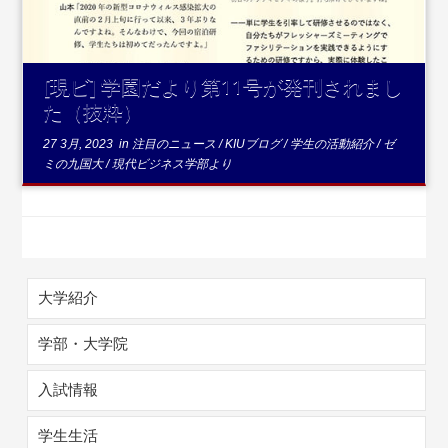
[現ビ] 学園だより第11号が発刊されまし
た（抜粋）
27 3月, 2023
in
注目のニュース
/
KIUブログ
/
学生の活動紹介
/
ゼ
ミの九国大
/
現代ビジネス学部より
大学紹介
学部・大学院
入試情報
学生生活