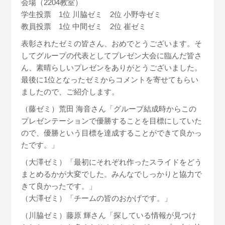
会場（2204教室）
学生投票 1位 川脇ゼミ 2位 小野寺ゼミ
教員投票 1位 中間ゼミ 2位 崔ゼミ
表彰されたゼミの皆さん、おめでとうございます。そ
してグループの代表としてプレゼン大会に臨んだ皆さ
ん、素晴らしいプレゼンをありがとうございました。
最後に1位となったゼミからコメントを寄せてもらい
ましたので、ご紹介します。
（藤ゼミ）荒田 海音さん「グループ結成時からこの
プレゼンテーションで優勝することを目標にしていた
ので、優勝という目標を達成することができて良かっ
たです。」
（大澤ゼミ）「最初にそれぞれ作ったスライドをどう
まとめるかが大変でした。みんなでしっかりと協力で
きて良かったです。」
（大澤ゼミ）「チームの皆のおかげです。」
（川脇ゼミ）藤原 輝さん「探している情報が見つけ