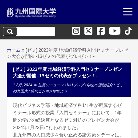
検
索:
ホーム
»
[ゼミ] 2023年度 地域経済学科入門セミナープレゼ
ン大会が開催 -13ゼミの代表がプレゼン！-
[ゼミ] 2023年度 地域経済学科入門セミナープレゼン
大会が開催 -13ゼミの代表がプレゼン！-
1 2月, 2024
in
注目のニュース
/
KIUブログ
/
学生の活動紹介
/
ゼミ
の九国大
/
現代ビジネス学部より
現代ビジネス学部・地域経済学科1年生が所属するゼ
ミナール形式の授業「入門セミナー」において、1年
間の学びの総決算となるゼミ対抗のプレゼン大会が
2024年1月23日に行われました。
北九州市の人口減少を食い止める諸方策をテーマに、