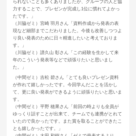
られないことも多くありましたが、グループの人と協
力することで、プレゼンが完成し1位に慣れてよかっ
たです。」
（川脇ゼミ）宮崎 羽月さん「資料作成から発表の表
現など細部までこだわりました。今後も改善しつつよ
り良い発表のために日々精進したいと考えておりま
す。」
（川脇ゼミ）譜久山 彰さん「この経験を生かして来
年のこういう発表等などで頑張りたいと思いまし
た。」
（中間ゼミ）吉松 碧さん「とても良いプレゼン資料
が作れて嬉しかったです。今回学んだことを活かし
て、更に良い発表ができるように頑張りたいと思いま
す。
（中間ゼミ）平野 穂果さん「前回の時よりも全員が
ゆっくり話すことが出来て、チームでも連携がとれて
いたので良かったです。また賞を取ることができたこ
とも嬉しかったです。」
（中間ゼミ）太田 和樹さん「ゼミで発表するより、