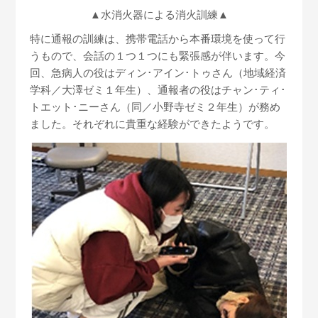
▲水消火器による消火訓練▲
特に通報の訓練は、携帯電話から本番環境を使って行
うもので、会話の１つ１つにも緊張感が伴います。今
回、急病人の役はディン･アイン･トゥさん（地域経済
学科／大澤ゼミ１年生）、通報者の役はチャン･ティ･
トエット･ニーさん（同／小野寺ゼミ２年生）が務め
ました。それぞれに貴重な経験ができたようです。