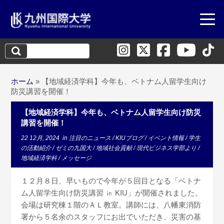
検
索:
ホーム
»
【地域経済学科】今年も、ベトナム人留学生向け
防災講習を開催！
【地域経済学科】今年も、ベトナム人留学生向け防災
講習を開催！
22 12月, 2024
in
注目のニュース
/
KIUブログ
/
イベント情報
/
学生
の活動紹介
/
ゼミの九国大
/
地域社会貢献
/
現代ビジネス学部より
/
地域経済学科
/
メッセージ
１２月８日、早いもので今年が５回目となる「ベトナ
ム人留学生向け防災講習 ㏌ KIU」が開催されました。
会場は研究棟１階のＡＬ教室。講師には、八幡東消防
署から５名余のスタッフにお出でいただき、災害の基