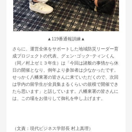
▲119番通報訓練▲
さらに、運営全体をサポートした地域防災リーダー育
成プロジェクトの代表、グェン･ゴック･ティンくん
（同／村上ゼミ３年生）は「今回は諸般の事情から休
日の開催となり、例年より参加者は少なかったです。
せっかく八幡東署の皆さんに来ていただくので、次回
は学内の留学生が全員集まるくらいの規模で開催でき
たら思います」と話しています。八幡東署の皆さんに
は、この場をお借りして御礼を申し上げます。
（文責：現代ビジネス学部長 村上真理）