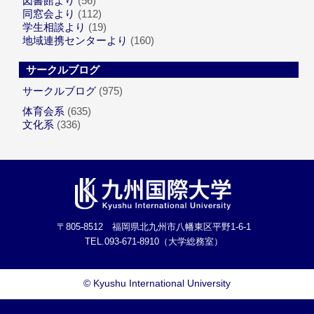
図書館より
(56)
同窓会より
(112)
学生相談より
(19)
地域連携センターより
(160)
サークルブログ
サークルブログ
(975)
体育会系
(635)
文化系
(336)
〒805-8512 福岡県北九州市八幡東区平野1-6-1
TEL.093-671-8910（大学総務室）
©
Kyushu International University