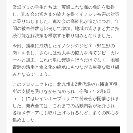
桒畑ゼミの学生たちは、実際に
わな猟の免許を取得
し、猟友会の皆さまの協力を得て
イノシシ被害の対策
に乗り出しました。猟友会の高齢化が進むにつれ、年
間の被害件数も比例して増加。地域の皆さまと共に持
続可能な解決策を模索する取り組みとなりました。
今回、
捕獲に成功したイノシシのジビエ（野生獣の
肉）を食し、さらには他大学の協力を得てジビエカレ
ーへと加工。これは
単に狩猟を行うだけでなく、
地域
資源の活用と食文化の継承
にもつながる重要な取り組
みとなるでしょう。
このプロジェクトは、
北九州市Z世代課や八幡東区役
所の支援
を受けながら進められ、令和７年
2月8日
（土）にはレインボープラザにて発表会が開催
されま
した。発表会では、これまでの活動内容が紹介され、
各種メディアにも取り上げられるなど、多くの関心を
集めました。