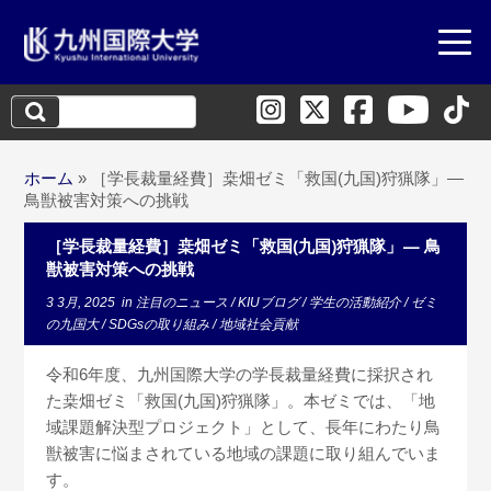
検
索:
ホーム
»
［学長裁量経費］桒畑ゼミ「救国(九国)狩猟隊」—
鳥獣被害対策への挑戦
［学長裁量経費］桒畑ゼミ「救国(九国)狩猟隊」— 鳥
獣被害対策への挑戦
3 3月, 2025
in
注目のニュース
/
KIUブログ
/
学生の活動紹介
/
ゼミ
の九国大
/
SDGsの取り組み
/
地域社会貢献
令和6年度、九州国際大学の学長裁量経費に採択され
た
桒畑ゼミ「救国(九国)狩猟隊」
。本ゼミでは、「地
域課題解決型プロジェクト」として、長年にわたり鳥
獣被害に悩まされている地域の課題に取り組んでいま
す。