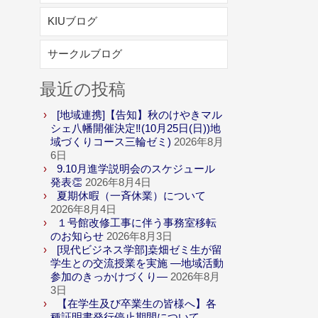
KIUブログ
サークルブログ
最近の投稿
[地域連携]【告知】秋のけやきマル
シェ八幡開催決定‼(10月25日(日))地
域づくりコース三輪ゼミ)
2026年8月
6日
9.10月進学説明会のスケジュール
発表👏
2026年8月4日
夏期休暇（一斉休業）について
2026年8月4日
１号館改修工事に伴う事務室移転
のお知らせ
2026年8月3日
[現代ビジネス学部]桒畑ゼミ生が留
学生との交流授業を実施 ―地域活動
参加のきっかけづくり―
2026年8月
3日
【在学生及び卒業生の皆様へ】各
種証明書発行停止期間について