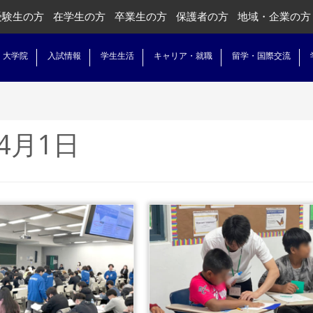
受験生の方
在学生の方
卒業生の方
保護者の方
地域・企業の方
・大学院
入試情報
学生生活
キャリア・就職
留学・国際交流
年4月1日
...続きを
...続きを読む
む