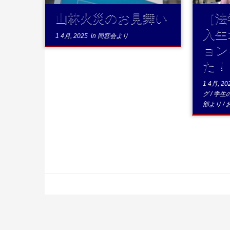
山林火災のお見舞い
［法
入生
1 4月, 2025
in
同窓会より
ョン
た！
1 4月, 20
グ
/
学生
部より
/