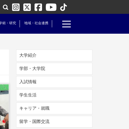
学術・研究
地域・社会連携
大学紹介
学部・大学院
入試情報
学生生活
キャリア・就職
読
留学・国際交流