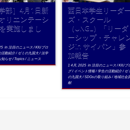
学部］4月1日新
西日本学生リーダ
オリエンテーシ
ズ・スクール
を実施しまし
（UNGL）「リーダ
ーシップ・チャレ
ジin サイパン」参
25
in
注目のニュース
/
KIUブロ
加報告
の活動紹介
/
ゼミの九国大
/
法学
お知らせ
/
Topics
/
ニュース
1 4月, 2025
in
注目のニュース
/
KIUブ
グ
/
イベント情報
/
学生の活動紹介
/
ゼ
の九国大
/
SDGsの取り組み
/
地域社会
献