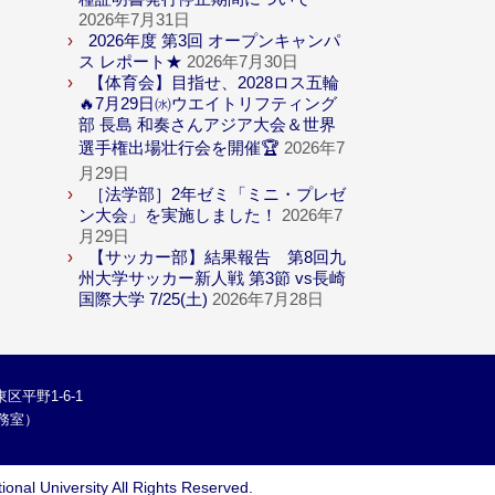
2026年7月31日
2026年度 第3回 オープンキャンパ
ス レポート★
2026年7月30日
【体育会】目指せ、2028ロス五輪
🔥7月29日㈬ウエイトリフティング
部 長島 和奏さんアジア大会＆世界
選手権出場壮行会を開催🏆
2026年7
月29日
［法学部］2年ゼミ「ミニ・プレゼ
ン大会」を実施しました！
2026年7
月29日
【サッカー部】結果報告 第8回九
州大学サッカー新人戦 第3節 vs長崎
国際大学 7/25(土)
2026年7月28日
区平野1-6-1
学総務室）
ional University
All Rights Reserved.