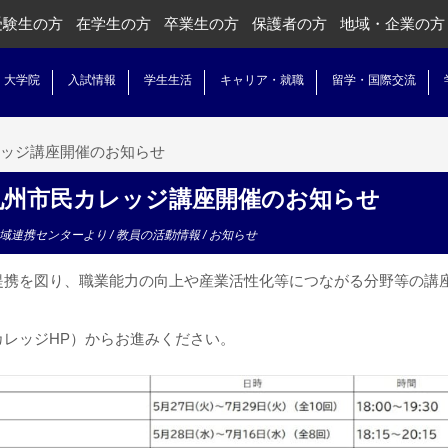
受験生の方
在学生の方
卒業生の方
保護者の方
地域・企業の方
・大学院
入試情報
学生生活
キャリア・就職
留学・国際交流
ッジ講座開催のお知らせ
九州市民カレッジ講座開催のお知らせ
域連携センターより
/
教員の活動情報
/
お知らせ
提携を図り、職業能力の向上や産業活性化等につながる分野等の講
。
カレッジHP）からお進みください。