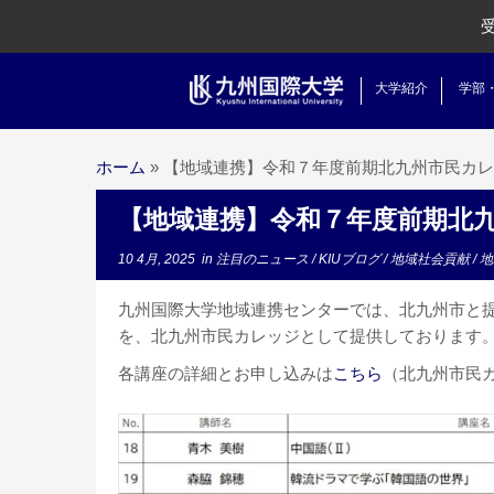
大学紹介
学部
ホーム
»
【地域連携】令和７年度前期北九州市民カレ
【地域連携】令和７年度前期北
10 4月, 2025
in
注目のニュース
/
KIUブログ
/
地域社会貢献
/
地
九州国際大学地域連携センターでは、北九州市と
を、北九州市民カレッジとして提供しております
各講座の詳細とお申し込みは
こちら
（北九州市民