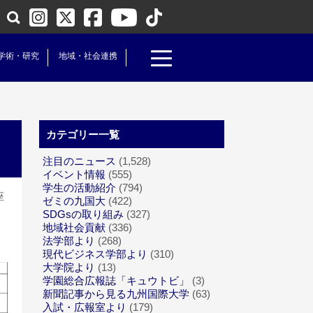
学術・研究
地域・社会連携
カテゴリー一覧
注目のニュース
(1,528)
イベント情報
(555)
学生の活動紹介
(794)
座
ゼミの九国大
(422)
SDGsの取り組み
(327)
地域社会貢献
(336)
法学部より
(268)
現代ビジネス学部より
(310)
大学院より
(13)
学園総合広報誌「キュウトビ」
(3)
新聞記事から見る九州国際大学
(63)
入試・広報室より
(179)