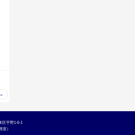
→
区平野1-6-1
学総務室）