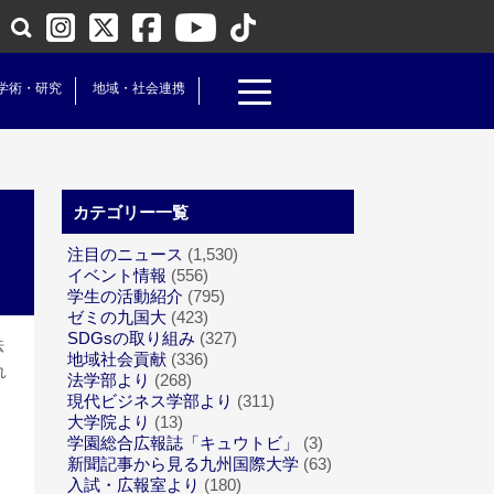
学術・研究
地域・社会連携
カテゴリー一覧
注目のニュース
(1,530)
イベント情報
(556)
学生の活動紹介
(795)
ゼミの九国大
(423)
SDGsの取り組み
(327)
法
地域社会貢献
(336)
れ
法学部より
(268)
現代ビジネス学部より
(311)
大学院より
(13)
学園総合広報誌「キュウトビ」
(3)
新聞記事から見る九州国際大学
(63)
入試・広報室より
(180)