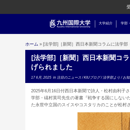
大学紹介
学部
ホーム
»
[法学部]［新聞］西日本新聞コラムに法学
[法学部]［新聞］西日本新聞コ
げられました
17 6月, 2025
in
注目のニュース
/
KIUブログ
/
法学部より
/
お
2025年6月16日付西日本新聞で詩人・松村由利
学部・礒村英司先生の著書『戦争する国にしない
た永世中立国のスイスやコスタリカのことが松村