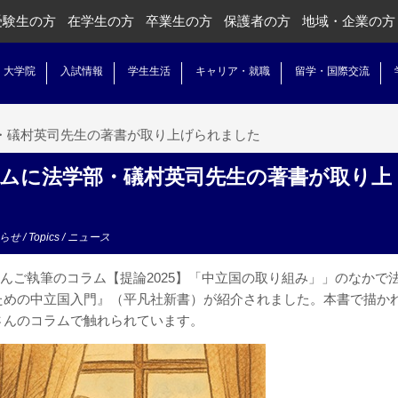
受験生の方
在学生の方
卒業生の方
保護者の方
地域・企業の方
・大学院
入試情報
学生生活
キャリア・就職
留学・国際交流
部・礒村英司先生の著書が取り上げられました
ラムに法学部・礒村英司先生の著書が取り上
知らせ
/
Topics
/
ニュース
子さんご執筆のコラム【提論2025】「中立国の取り組み」」のなかで
ための中立国入門』（平凡社新書）が紹介されました。本書で描か
さんのコラムで触れられています。