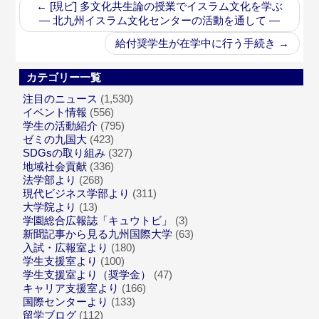
←
[現ビ] 多文化共生論の授業でイスラム文化を学ぶ
— 北九州イスラム文化センターの活動を通して —
給付奨学生が在学中に行う手続き
→
カテゴリー一覧
注目のニュース
(1,530)
イベント情報
(556)
学生の活動紹介
(795)
ゼミの九国大
(423)
SDGsの取り組み
(327)
地域社会貢献
(336)
法学部より
(268)
現代ビジネス学部より
(311)
大学院より
(13)
学園総合広報誌「キュウトビ」
(3)
新聞記事から見る九州国際大学
(63)
入試・広報室より
(180)
学生支援室より
(100)
学生支援室より（奨学金）
(47)
キャリア支援室より
(166)
国際センターより
(133)
留学ブログ
(112)