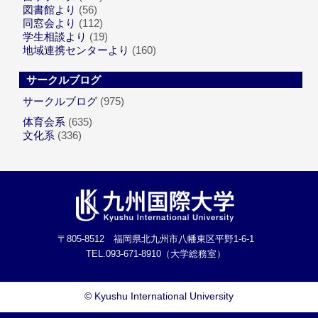
図書館より
(56)
同窓会より
(112)
学生相談より
(19)
地域連携センターより
(160)
サークルブログ
サークルブログ
(975)
体育会系
(635)
文化系
(336)
〒805-8512 福岡県北九州市八幡東区平野1-6-1
TEL.093-671-8910（大学総務室）
©
Kyushu International University