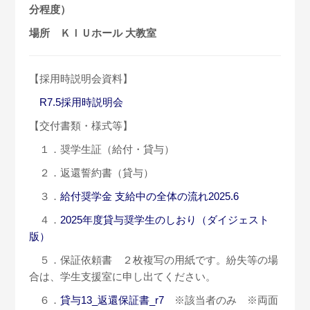
分程度）
場所 ＫＩＵホール 大教室
【採用時説明会資料】
R7.5採用時説明会
【交付書類・様式等】
１．奨学生証（給付・貸与）
２．返還誓約書（貸与）
３．
給付奨学金 支給中の全体の流れ2025.6
４．
2025年度貸与奨学生のしおり（ダイジェスト
版）
５．保証依頼書 ２枚複写の用紙です。紛失等の場
合は、学生支援室に申し出てください。
６．
貸与13_返還保証書_r7
※該当者のみ ※両面