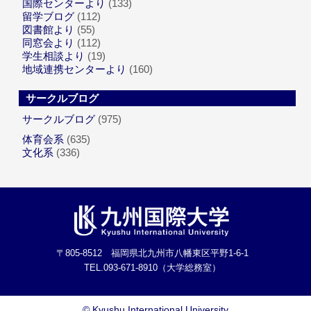
国際センターより
(133)
留学ブログ
(112)
図書館より
(55)
同窓会より
(112)
学生相談より
(19)
地域連携センターより
(160)
サークルブログ
サークルブログ
(975)
体育会系
(635)
文化系
(336)
〒805-8512 福岡県北九州市八幡東区平野1-6-1
TEL.093-671-8910（大学総務室）
©
Kyushu International University