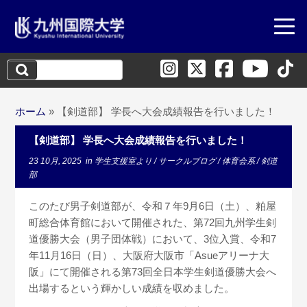
検
索:
ホーム
»
【剣道部】 学長へ大会成績報告を行いました！
【剣道部】 学長へ大会成績報告を行いました！
23 10月, 2025
in
学生支援室より
/
サークルブログ
/
体育会系
/
剣道
部
このたび男子剣道部が、令和７年9月6日（土）、粕屋
町総合体育館において開催された、第72回九州学生剣
道優勝大会（男子団体戦）において、3位入賞、令和7
年11月16日（日）、大阪府大阪市「Asueアリーナ大
阪」にて開催される第73回全日本学生剣道優勝大会へ
出場するという輝かしい成績を収めました。