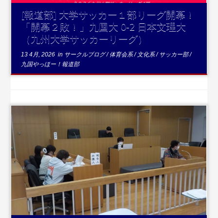
[報道部] 大学サッカー１部リーグ開幕！
「開幕２敗！」九国大 0-2 日本文理大
（九州大学サッカーリーグ）
13 4月, 2026
in
サークルブログ
/
体育会系
/
文化系
/
サッカー部
/
九国やっほー！報道部
...続きを読む