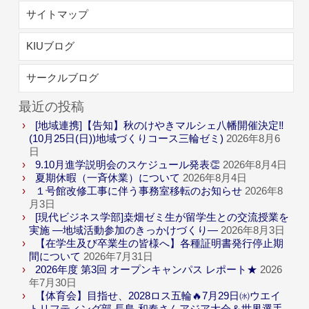
サイトマップ
KIUブログ
サークルブログ
最近の投稿
[地域連携]【告知】秋のけやきマルシェ八幡開催決定‼
(10月25日(日))地域づくりコース三輪ゼミ)
2026年8月6
日
9.10月進学説明会のスケジュール発表👏
2026年8月4日
夏期休暇（一斉休業）について
2026年8月4日
１号館改修工事に伴う事務室移転のお知らせ
2026年8
月3日
[現代ビジネス学部]桒畑ゼミ生が留学生との交流授業を
実施 ―地域活動参加のきっかけづくり―
2026年8月3日
【在学生及び卒業生の皆様へ】各種証明書発行停止期
間について
2026年7月31日
2026年度 第3回 オープンキャンパス レポート★
2026
年7月30日
【体育会】目指せ、2028ロス五輪🔥7月29日㈬ウエイ
トリフティング部 長島 和奏さんアジア大会＆世界選手