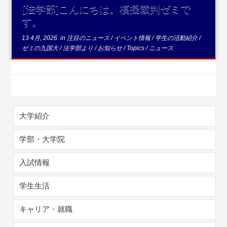
[法学部]こんにちは。模擬裁判ゼミで
す。
13 4月, 2026
in
注目のニュース
/
イベント情報
/
学生の活動紹介
/
ゼミの九国大
/
法学部より
/
お知らせ
/
Topics
/
ニュース
大学紹介
学部・大学院
入試情報
学生生活
キャリア・就職