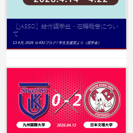
【JASSO】給付奨学生・在籍報告につい
て
13 4月, 2026
in
KIUブログ
/
学生支援室より（奨学金）
...続きを読む