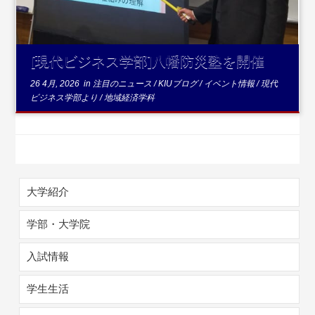
[現代ビジネス学部]八幡防災塾を開催
26 4月, 2026
in
注目のニュース
/
KIUブログ
/
イベント情報
/
現代
ビジネス学部より
/
地域経済学科
大学紹介
学部・大学院
入試情報
学生生活