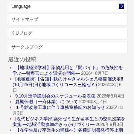
Language
サイトマップ
KIUブログ
サークルブログ
最近の投稿
【地域経済学科】薬物乱用と「闇バイト」の危険性を
学ぶ―警察官による講演会開催―
2026年8月7日
[地域連携]【告知】秋のけやきマルシェ八幡開催決定‼
(10月25日(日))地域づくりコース三輪ゼミ)
2026年8月6
日
9.10月進学説明会のスケジュール発表👏
2026年8月4日
夏期休暇（一斉休業）について
2026年8月4日
１号館改修工事に伴う事務室移転のお知らせ
2026年8
月3日
[現代ビジネス学部]桒畑ゼミ生が留学生との交流授業を
実施 ―地域活動参加のきっかけづくり―
2026年8月3日
【在学生及び卒業生の皆様へ】各種証明書発行停止期