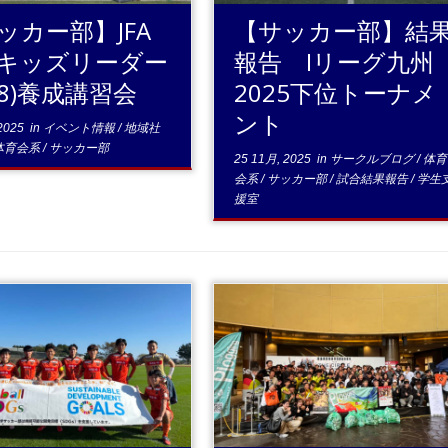
ッカー部】JFA
【サッカー部】結
キッズリーダー
報告 Iリーグ九州
-8)養成講習会
2025下位トーナメ
ント
2025
in
イベント情報
/
地域社
体育会系
/
サッカー部
25 11月, 2025
in
サークルブログ
/
体育
会系
/
サッカー部
/
試合結果報告
/
学生
援室
.続きを読む
続きを読む