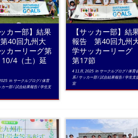
.続きを読む
...続きを読む
ッカー部】結果
【サッカー部】結
 第40回九州大
報告 第40回九州
ッカーリーグ第
学サッカーリー
 10/4（土）延
第17節
4 11月, 2025
in
サークルブログ
/
体育
系
/
サッカー部
/
試合結果報告
/
学生支
2025
in
サークルブログ
/
体育
室
ッカー部
/
試合結果報告
/
学生支