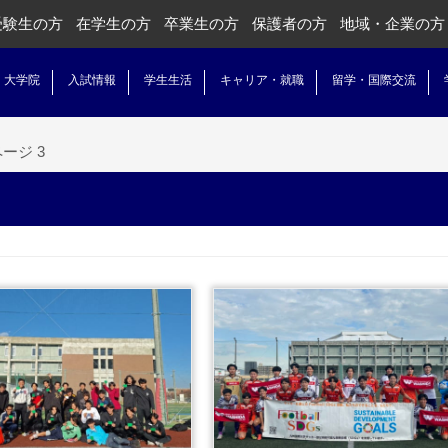
受験生の方
在学生の方
卒業生の方
保護者の方
地域・企業の方
・大学院
入試情報
学生生活
キャリア・就職
留学・国際交流
ージ 3
...続きを読む
...続きを読む