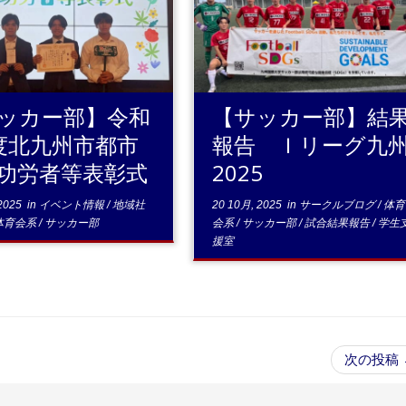
...続きを
..
きを読む
ッカー部】令和
【サッカー部】結
度北九州市都市
報告 Ｉリーグ九
功労者等表彰式
2025
2025
in
イベント情報
/
地域社
20 10月, 2025
in
サークルブログ
/
体育
体育会系
/
サッカー部
会系
/
サッカー部
/
試合結果報告
/
学生
援室
次の投稿