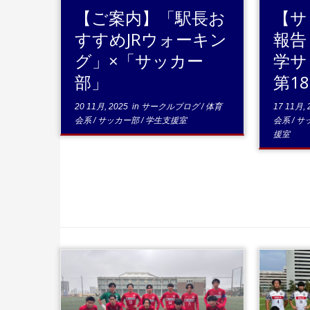
【ご案内】「駅長お
【サ
すすめJRウォーキン
報告
グ」×「サッカー
学
部」
第1
20 11月, 2025
in
サークルブログ
/
体育
17 11月, 
会系
/
サッカー部
/
学生支援室
会系
/
サ
援室