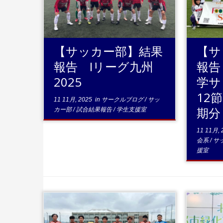
...続きを読む
..
【サッカー部】結果
【サ
報告 Iリーグ九州
報告
2025
学サ
12節
11 11月, 2025
in
サークルブログ
/
サッ
期分
カー部
/
試合結果報告
/
学生支援室
11 11月, 
会系
/
サ
援室