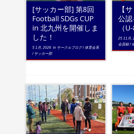
[サッカー部] 第8回
【サ
Football SDGs CUP
公認
in 北九州を開催しま
（U
した！
25 11月, 
会貢献
/
5 1月, 2026
in
サークルブログ
/
体育会系
/
サッカー部
...続
きを読む
..