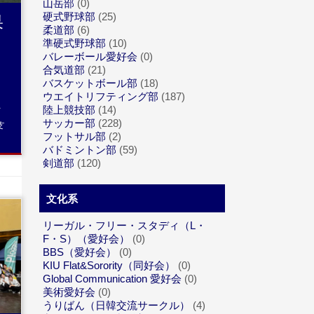
山岳部
(0)
果
硬式野球部
(25)
柔道部
(6)
準硬式野球部
(10)
バレーボール愛好会
(0)
合気道部
(21)
バスケットボール部
(18)
ウエイトリフティング部
(187)
陸上競技部
(14)
サッカー部
(228)
支
フットサル部
(2)
バドミントン部
(59)
剣道部
(120)
文化系
リーガル・フリー・スタディ（L・
F・S）（愛好会）
(0)
BBS（愛好会）
(0)
...
KIU Flat&Sorority（同好会）
(0)
Global Communication 愛好会
(0)
美術愛好会
(0)
うりばん（日韓交流サークル）
(4)