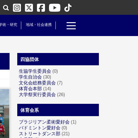
学術・研究
地域・社会連携
四協団体
生協学生委員会
(0)
学生自治会
(30)
文化会総務委員会
(7)
体育会本部
(14)
大学祭実行委員会
(26)
体育会系
ブラジリアン柔術愛好会
(1)
バドミントン愛好会
(0)
ストリートダンス部
(21)