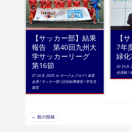
...続きを読む
読む
【サッカー部】結果
【サ
報告 第40回九州大
7年
学サッカーリーグ
緑化
第16節
20 10月, 
会貢献
/
27 10月, 2025
in
サークルブログ
/
体育
会系
/
サッカー部
/
試合結果報告
/
学生支
援室
←
前の投稿