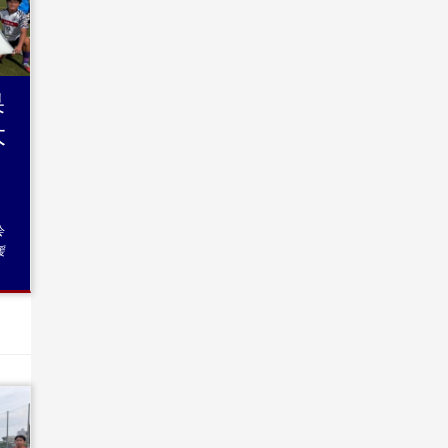
果
大
グ
会
援