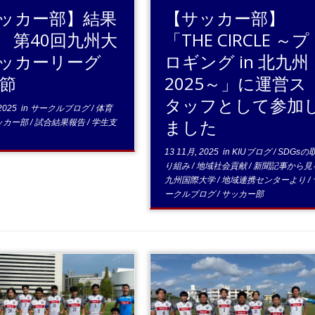
ッカー部】結果
【サッカー部】
 第40回九州大
「THE CIRCLE ～プ
サッカーリーグ
ロギング in 北九州
8節
2025～」に運営ス
タッフとして参加
2025
in
サークルブログ
/
体育
ました
ッカー部
/
試合結果報告
/
学生支
13 11月, 2025
in
KIUブログ
/
SDGsの
り組み
/
地域社会貢献
/
新聞記事から見
九州国際大学
/
地域連携センターより
/
ークルブログ
/
サッカー部