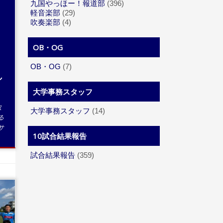
九国やっほー！報道部
(396)
軽音楽部
(29)
吹奏楽部
(4)
OB・OG
OB・OG
(7)
し
大学事務スタッフ
取
大学事務スタッフ
(14)
る
サ
10試合結果報告
試合結果報告
(359)