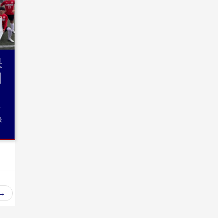
.続
果
州
支
→