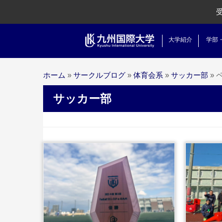
大学紹介
学部
ホーム
»
サークルブログ
»
体育会系
»
サッカー部
»
ペ
サッカー部
...続きを
読む