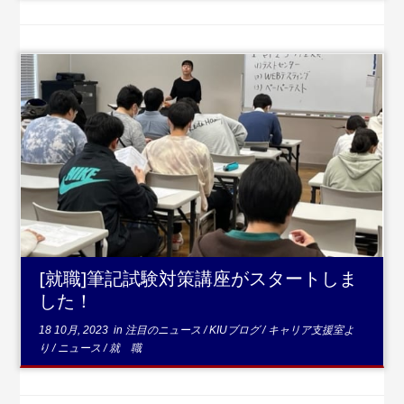
...続きを読む
[就職]筆記試験対策講座がスタートしま
した！
18 10月, 2023
in
注目のニュース
/
KIUブログ
/
キャリア支援室よ
り
/
ニュース
/
就 職