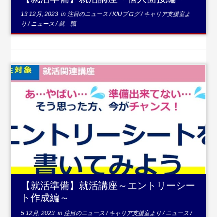
13 12月, 2023
in
注目のニュース
/
KIUブログ
/
キャリア支援室よ
り
/
ニュース
/
就 職
...
続きを読む
【就活準備】就活講座～エントリーシー
ト作成編～
5 12月, 2023
in
注目のニュース
/
キャリア支援室より
/
ニュース
/