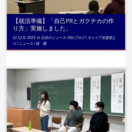
【就活準備】「自己PRとガクチカの作
り方」実施しました。
22 12月, 2023
in
注目のニュース
/
KIUブログ
/
キャリア支援室よ
り
/
ニュース
/
就 職
...続きを読む