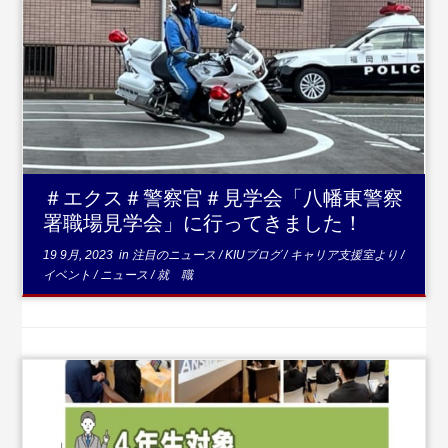
...続きを読む
＃エクス＃警察官＃見学会「八幡東警察
署職場見学会」に行ってきました！
19 9月, 2023
in
注目のニュース
/
KIUブログ
/
キャリア支援室より
/
イベント
/
ニュース
/
就 職