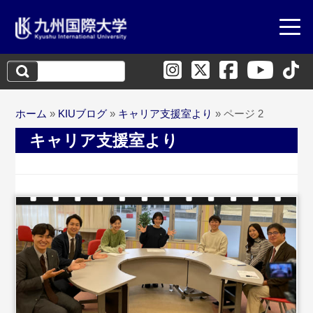
検
索:
ホーム
»
KIUブログ
»
キャリア支援室より
»
ページ 2
キャリア支援室より
...続きを読む