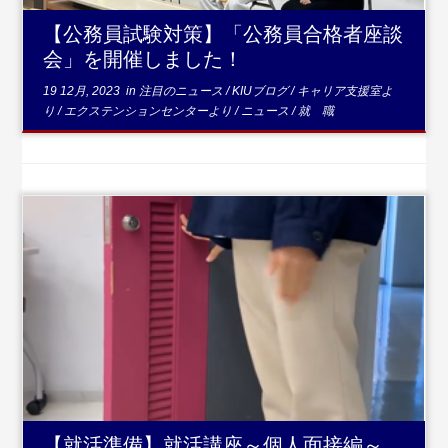
【公務員試験対策】「公務員合格者座談
会」を開催しました！
19 12月, 2023
in
注目のニュース
/
KIUブログ
/
キャリア支援室よ
り
/
エクステンションセンターより
/
ニュース
/
就 職
...続きを読む
【就活準備】就活講座～個人面接編～