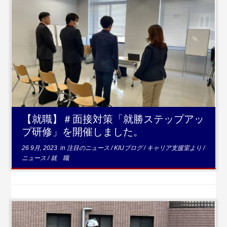
...続きを読む
【就職】＃面接対策「就勝ステップアッ
プ研修」を開催しました。
26 9月, 2023
in
注目のニュース
/
KIUブログ
/
キャリア支援室より
/
ニュース
/
就 職