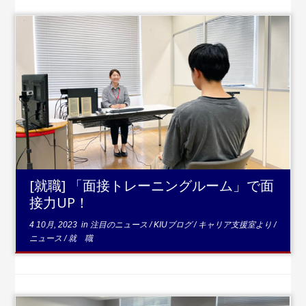
...続きを読む
[就職] 「面接トレーニングルーム」で面
接力UP！
4 10月, 2023
in
注目のニュース
/
KIUブログ
/
キャリア支援室より
/
ニュース
/
就 職