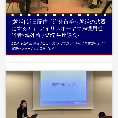
[就活] 近日配信「海外留学を就活の武器
にする！」-アイリスオーヤマ㈱採用担
当者×海外留学の学生座談会-
1 2月, 2024
in
注目のニュース
/
KIUブログ
/
キャリア支援室より
/
国際センターより
/
留学ブログ
...続きを読む