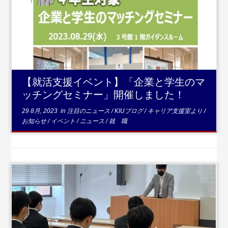
...続きを読む
【就活支援イベント】「企業と学生のマ
ッチングセミナー」開催しました！
29 8月, 2023
in
注目のニュース
/
KIUブログ
/
キャリア支援室より
/
お知らせ
/
イベント
/
ニュース
/
就 職