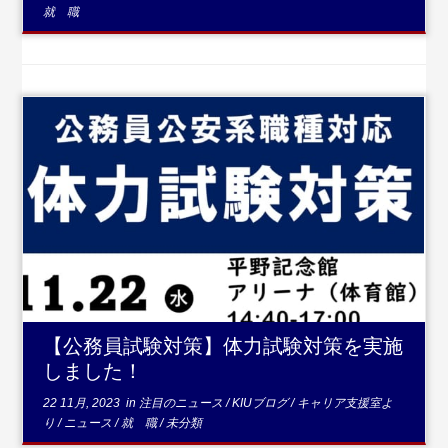
就 職
...続きを読む
【公務員試験対策】体力試験対策を実施
しました！
22 11月, 2023
in
注目のニュース
/
KIUブログ
/
キャリア支援室よ
り
/
ニュース
/
就 職
/
未分類