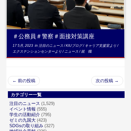
...続きを読む
＃公務員＃警察＃面接対策講座
17 5月, 2023
in
注目のニュース
/
KIUブログ
/
キャリア支援室より
/
エクステンションセンターより
/
ニュース
/
就 職
←
前の投稿
次の投稿
→
カテゴリー一覧
注目のニュース
(1,529)
イベント情報
(555)
学生の活動紹介
(795)
ゼミの九国大
(423)
SDGsの取り組み
(327)