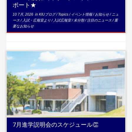
ポート★
10 7月, 2026
in
KIUブログ
/
Topics
/
イベント情報
/
お知らせ
/
ニュ
ース
/
入試・広報室より
/
入試広報室
/
未分類
/
注目のニュース
/
重
要なお知らせ
...続きを読む
7月進学説明会のスケジュール👏