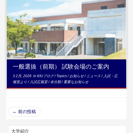
...続きを読む
一般選抜（前期） 試験会場のご案内
3 2月, 2026
in
KIUブログ
/
Topics
/
お知らせ
/
ニュース
/
入試・広
報室より
/
入試広報室
/
未分類
/
重要なお知らせ
←
前の投稿
大学紹介