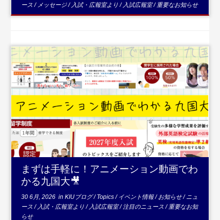
ース
/
メッセージ
/
入試・広報室より
/
入試広報室
/
重要なお知らせ
...続きを読む
まずは手軽に！アニメーション動画でわ
かる九国大🎥
30 6月, 2026
in
KIUブログ
/
Topics
/
イベント情報
/
お知らせ
/
ニュ
ース
/
入試・広報室より
/
入試広報室
/
注目のニュース
/
重要なお知
らせ