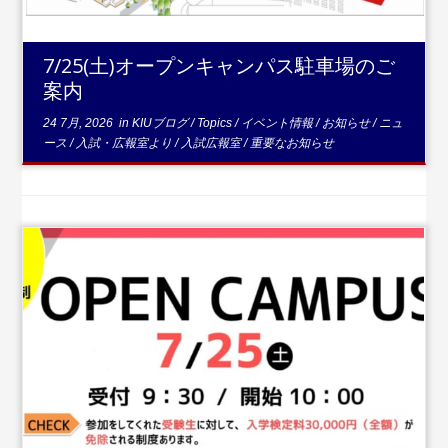
7/25(土)オープンキャンパス駐車場のご
案内
24 7月, 2026
in
KIUブログ
/
Topics
/
イベント情報
/
お知らせ
/
ニュ
ース
/
入試・広報室より
/
入試広報室
/
重要なお知らせ
...続き
を読む