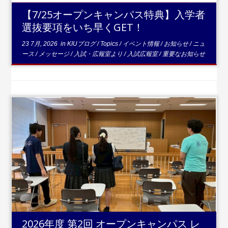
【7/25オープンキャンパス特典】入学者
選抜要項をいち早くGET！
23 7月, 2026
in
KIUブログ
/
Topics
/
イベント情報
/
お知らせ
/
ニュ
ース
/
メッセージ
/
入試・広報室より
/
入試広報室
/
重要なお知らせ
...続きを読む
2026年度 第2回 オープンキャンパス レ