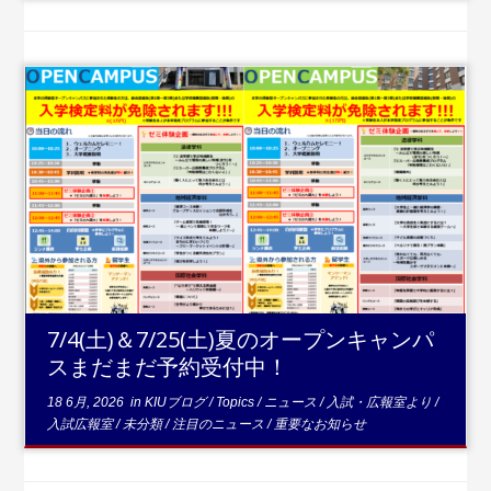
...続きを読む
7/4(土)＆7/25(土)夏のオープンキャンパ
スまだまだ予約受付中！
18 6月, 2026
in
KIUブログ
/
Topics
/
ニュース
/
入試・広報室より
/
入試広報室
/
未分類
/
注目のニュース
/
重要なお知らせ