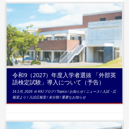
...続きを
読む
令和9（2027）年度入学者選抜 「外部英
語検定試験」導入について（予告）
16 2月, 2026
in
KIUブログ
/
Topics
/
お知らせ
/
ニュース
/
入試・広
報室より
/
入試広報室
/
未分類
/
重要なお知らせ