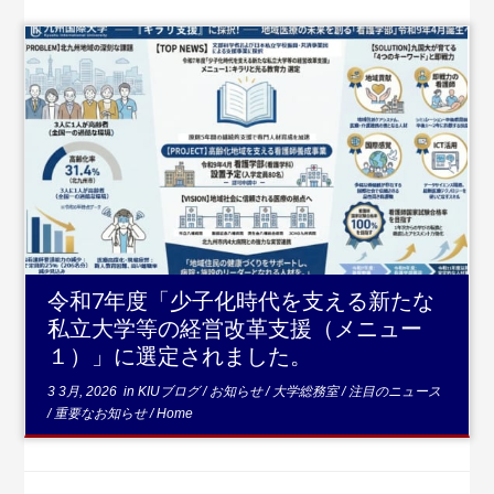
...続きを読む
令和7年度「少子化時代を支える新たな
私立大学等の経営改革支援（メニュー
１）」に選定されました。
3 3月, 2026
in
KIUブログ
/
お知らせ
/
大学総務室
/
注目のニュース
/
重要なお知らせ
/
Home