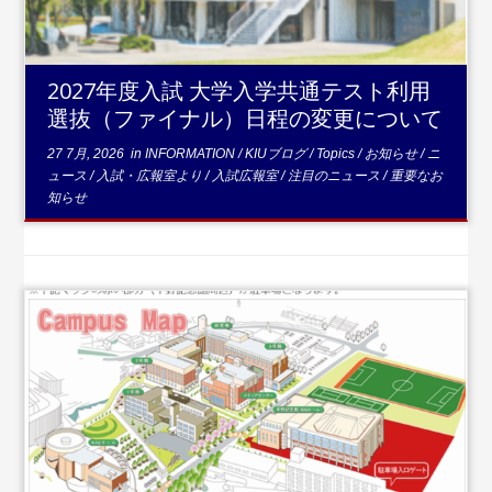
2027年度入試 大学入学共通テスト利用
選抜（ファイナル）日程の変更について
27 7月, 2026
in
INFORMATION
/
KIUブログ
/
Topics
/
お知らせ
/
ニ
ュース
/
入試・広報室より
/
入試広報室
/
注目のニュース
/
重要なお
知らせ
...続きを読む