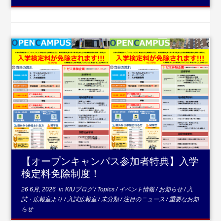
...続きを読む
【オープンキャンパス参加者特典】入学
検定料免除制度！
26 6月, 2026
in
KIUブログ
/
Topics
/
イベント情報
/
お知らせ
/
入
試・広報室より
/
入試広報室
/
未分類
/
注目のニュース
/
重要なお知
らせ