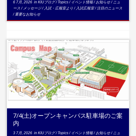
6 7月, 2026
in
KIUブログ
/
Topics
/
イベント情報
/
お知らせ
/
ニュ
ース
/
メッセージ
/
入試・広報室より
/
入試広報室
/
注目のニュース
/
重要なお知らせ
...続きを読む
7/4(土)オープンキャンパス駐車場のご案
内
3 7月, 2026
in
KIUブログ
/
Topics
/
イベント情報
/
お知らせ
/
ニュ