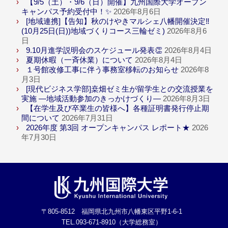
【9/5（土）・9/6（日）開催】九州国際大学オープン
キャンパス予約受付中！✨
2026年8月6日
[地域連携]【告知】秋のけやきマルシェ八幡開催決定‼
(10月25日(日))地域づくりコース三輪ゼミ)
2026年8月6
日
9.10月進学説明会のスケジュール発表👏
2026年8月4日
夏期休暇（一斉休業）について
2026年8月4日
１号館改修工事に伴う事務室移転のお知らせ
2026年8
月3日
[現代ビジネス学部]桒畑ゼミ生が留学生との交流授業を
実施 ―地域活動参加のきっかけづくり―
2026年8月3日
【在学生及び卒業生の皆様へ】各種証明書発行停止期
間について
2026年7月31日
2026年度 第3回 オープンキャンパス レポート★
2026
年7月30日
〒805-8512 福岡県北九州市八幡東区平野1-6-1
TEL.093-671-8910（大学総務室）