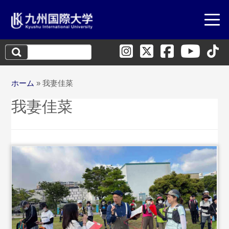
検
索:
ホーム
»
我妻佳菜
我妻佳菜
...続きを読む