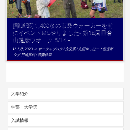
[報道部] 1,400名の市民ウォーカーを前
にイベントMCやりました- 第18回皿倉
山健康ウオーク 5/14 –
16 5月, 2023
in
サークルブログ
/
文化系
/
九国やっほー！報道部
タグ
日浦英樹
/
我妻佳菜
大学紹介
学部・大学院
入試情報