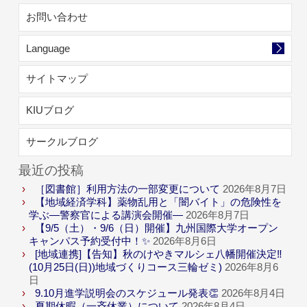
お問い合わせ
Language
サイトマップ
KIUブログ
サークルブログ
最近の投稿
［図書館］利用方法の一部変更について
2026年8月7日
【地域経済学科】薬物乱用と「闇バイト」の危険性を
学ぶ―警察官による講演会開催―
2026年8月7日
【9/5（土）・9/6（日）開催】九州国際大学オープン
キャンパス予約受付中！✨
2026年8月6日
[地域連携]【告知】秋のけやきマルシェ八幡開催決定‼
(10月25日(日))地域づくりコース三輪ゼミ)
2026年8月6
日
9.10月進学説明会のスケジュール発表👏
2026年8月4日
夏期休暇（一斉休業）について
2026年8月4日